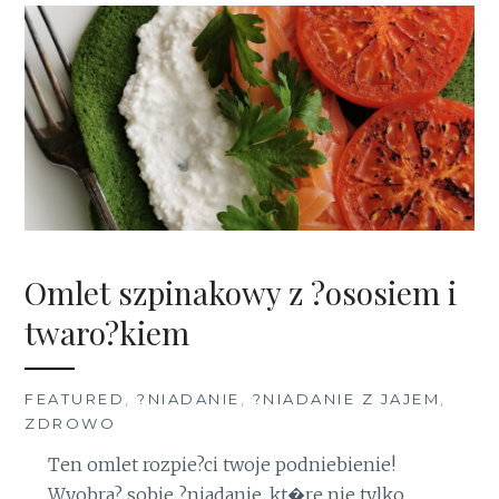
Omlet szpinakowy z ?ososiem i
twaro?kiem
FEATURED
,
?NIADANIE
,
?NIADANIE Z JAJEM
,
ZDROWO
Ten omlet rozpie?ci twoje podniebienie!
Wyobra? sobie ?niadanie, kt�re nie tylko