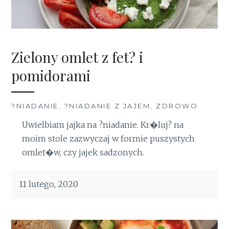
Zielony omlet z fet? i
pomidorami
?NIADANIE
,
?NIADANIE Z JAJEM
,
ZDROWO
Uwielbiam jajka na ?niadanie. Kr�luj? na
moim stole zazwyczaj w formie puszystych
omlet�w, czy jajek sadzonych.
11 lutego, 2020