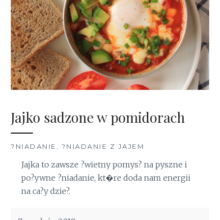
Jajko sadzone w pomidorach
?NIADANIE
,
?NIADANIE Z JAJEM
Jajka to zawsze ?wietny pomys? na pyszne i
po?ywne ?niadanie, kt�re doda nam energii
na ca?y dzie?.