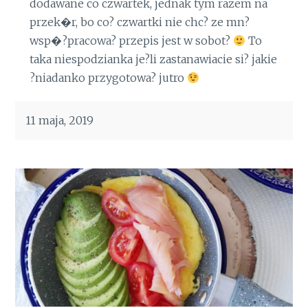
dodawane co czwartek, jednak tym razem na
przek�r, bo co? czwartki nie chc? ze mn?
wsp�?pracowa? przepis jest w sobot?
To
taka niespodzianka je?li zastanawiacie si? jakie
?niadanko przygotowa? jutro
11 maja, 2019