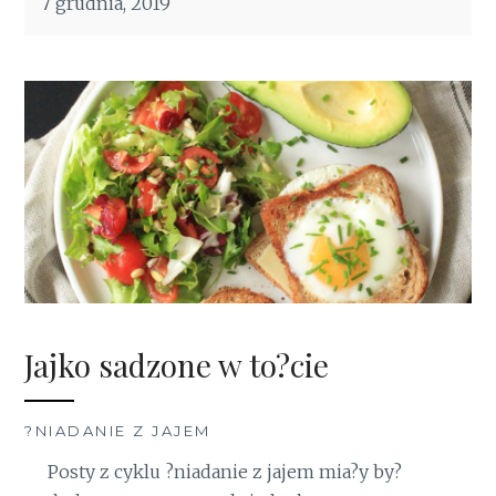
7 grudnia, 2019
Jajko sadzone w to?cie
?NIADANIE Z JAJEM
Posty z cyklu ?niadanie z jajem mia?y by?