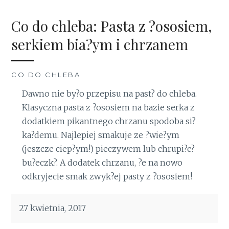
Co do chleba: Pasta z ?ososiem,
serkiem bia?ym i chrzanem
CO DO CHLEBA
Dawno nie by?o przepisu na past? do chleba.
Klasyczna pasta z ?ososiem na bazie serka z
dodatkiem pikantnego chrzanu spodoba si?
ka?demu. Najlepiej smakuje ze ?wie?ym
(jeszcze ciep?ym!) pieczywem lub chrupi?c?
bu?eczk?. A dodatek chrzanu, ?e na nowo
odkryjecie smak zwyk?ej pasty z ?ososiem!
27 kwietnia, 2017