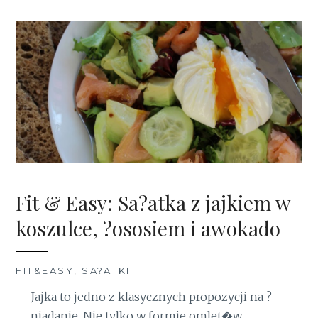
Fit & Easy: Sa?atka z jajkiem w
koszulce, ?ososiem i awokado
FIT&EASY
,
SA?ATKI
Jajka to jedno z klasycznych propozycji na ?
niadanie. Nie tylko w formie omlet�w,