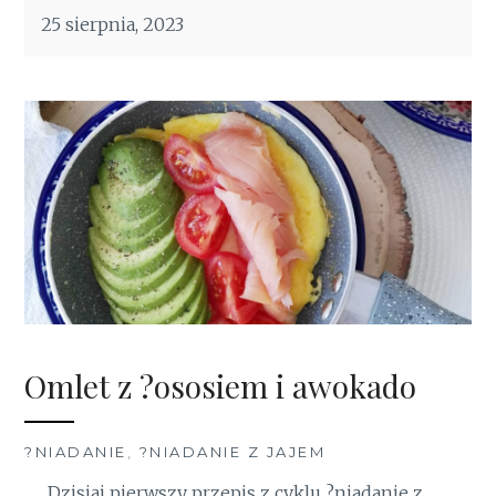
25 sierpnia, 2023
Omlet z ?ososiem i awokado
?NIADANIE
,
?NIADANIE Z JAJEM
Dzisiaj pierwszy przepis z cyklu ?niadanie z