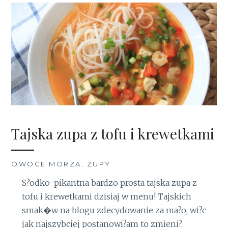
Tajska zupa z tofu i krewetkami
OWOCE MORZA
,
ZUPY
S?odko-pikantna bardzo prosta tajska zupa z
tofu i krewetkami dzisiaj w menu! Tajskich
smak�w na blogu zdecydowanie za ma?o, wi?c
jak najszybciej postanowi?am to zmieni?.