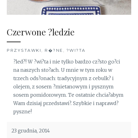
Czerwone ?ledzie
PRZYSTAWKI
,
R�?NE
,
?WI?TA
?led?! W ?wi?ta i nie tylko bardzo cz?sto go?ci
na naszych sto?ach. U mnie w tym roku w
trzech ods?onach: tradycyjnym z cebulk? i
olejem, z sosem ?mietanowym i pysznym
sosem pomidorowym. Te ostatnie chcia?abym
Wam dzisiaj przedstawi?. Szybkie i naprawd?
pyszne!
23 grudnia, 2014