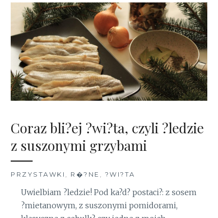
Coraz bli?ej ?wi?ta, czyli ?ledzie
z suszonymi grzybami
PRZYSTAWKI
,
R�?NE
,
?WI?TA
Uwielbiam ?ledzie! Pod ka?d? postaci?: z sosem
?mietanowym, z suszonymi pomidorami,