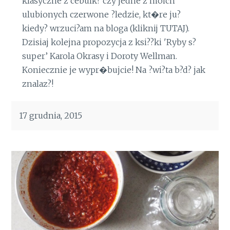
klasyczne z cebulk? czy jedne z moich
ulubionych czerwone ?ledzie, kt�re ju?
kiedy? wrzuci?am na bloga (kliknij TUTAJ).
Dzisiaj kolejna propozycja z ksi??ki 'Ryby s?
super’ Karola Okrasy i Doroty Wellman.
Koniecznie je wypr�bujcie! Na ?wi?ta b?d? jak
znalaz?!
17 grudnia, 2015