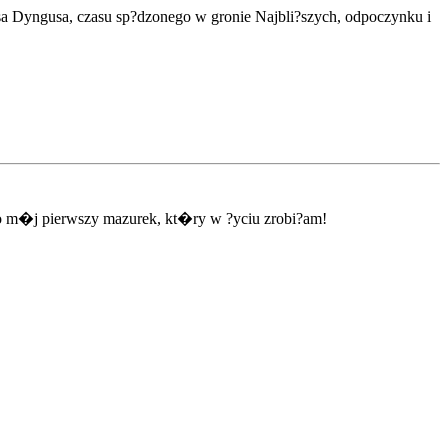
 Dyngusa, czasu sp?dzonego w gronie Najbli?szych, odpoczynku i
 to m�j pierwszy mazurek, kt�ry w ?yciu zrobi?am!