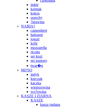
czekolada
imbir
kajmak
kokos
orzechy
?urawina
NABIA?
camembert
haloumi
jogurt
kefir
mozzarella
ricotta
ser kozi
ser topiony
twar�g
MI?SO
indyk
kurczak
kaczka
wieprzowina
wo?owina
KASZE I ZIARNA
KASZE
kasza jaglana