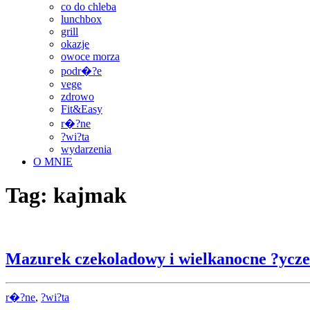
co do chleba
lunchbox
grill
okazje
owoce morza
podr�?e
vege
zdrowo
Fit&Easy
r�?ne
?wi?ta
wydarzenia
O MNIE
Tag:
kajmak
Mazurek czekoladowy i wielkanocne ?ycze
r�?ne
,
?wi?ta