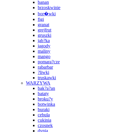
banan
brzoskwinie
bor�wki
figi
granat
grejfrut
gruszki
jab?ka
jagody
maliny
mango
pomara?cze
rabarbar
?liwki
truskawki
WARZYWA
bak?a?an
bataty
broku?y
botwinka
buraki
cebula
cukinia
czosnek
dynia