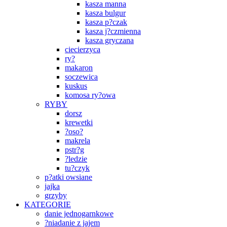
kasza manna
kasza bulgur
kasza p?czak
kasza j?czmienna
kasza gryczana
ciecierzyca
ry?
makaron
soczewica
kuskus
komosa ry?owa
RYBY
dorsz
krewetki
?oso?
makrela
pstr?g
?ledzie
tu?czyk
p?atki owsiane
jajka
grzyby
KATEGORIE
danie jednogarnkowe
?niadanie z jajem