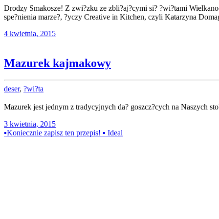
Drodzy Smakosze! Z zwi?zku ze zbli?aj?cymi si? ?wi?tami Wielkan
spe?nienia marze?, ?yczy Creative in Kitchen, czyli Katarzyna Doma
4 kwietnia, 2015
Mazurek kajmakowy
deser
,
?wi?ta
Mazurek jest jednym z tradycyjnych da? goszcz?cych na Naszych sto
3 kwietnia, 2015
▪️Koniecznie zapisz ten przepis! ▪️ Ideal