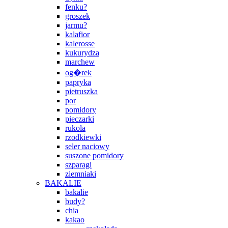
fenku?
groszek
jarmu?
kalafior
kalerosse
kukurydza
marchew
og�rek
papryka
pietruszka
por
pomidory
pieczarki
rukola
rzodkiewki
seler naciowy
suszone pomidory
szparagi
ziemniaki
BAKALIE
bakalie
budy?
chia
kakao