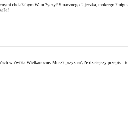
ocnymi chcia?abym Wam ?yczy? Smacznego Jajeczka, mokrego ?migusa
ga?a!
?ach w ?wi?ta Wielkanocne. Musz? przyzna?, ?e dzisiejszy przepis –