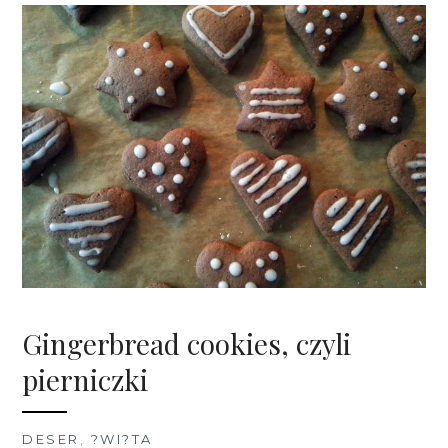
Gingerbread cookies, czyli
pierniczki
DESER
,
?WI?TA