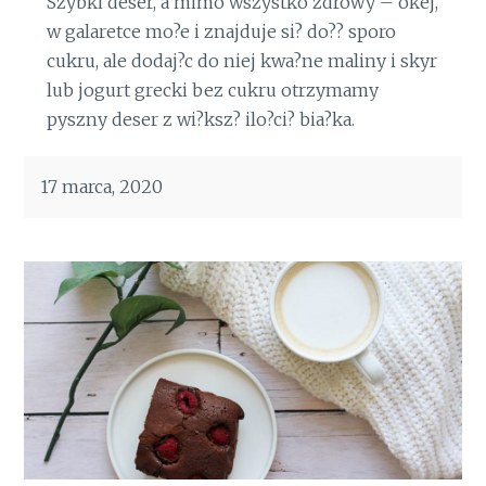
Szybki deser, a mimo wszystko zdrowy – okej,
w galaretce mo?e i znajduje si? do?? sporo
cukru, ale dodaj?c do niej kwa?ne maliny i skyr
lub jogurt grecki bez cukru otrzymamy
pyszny deser z wi?ksz? ilo?ci? bia?ka.
17 marca, 2020