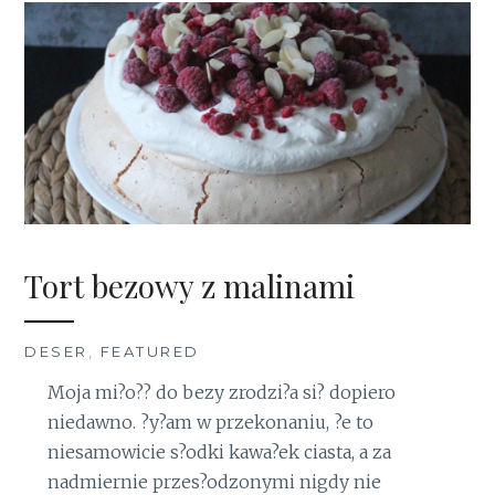
Tort bezowy z malinami
DESER
,
FEATURED
Moja mi?o?? do bezy zrodzi?a si? dopiero
niedawno. ?y?am w przekonaniu, ?e to
niesamowicie s?odki kawa?ek ciasta, a za
nadmiernie przes?odzonymi nigdy nie