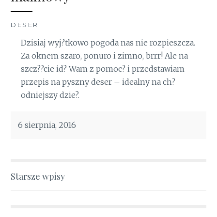
DESER
Dzisiaj wyj?tkowo pogoda nas nie rozpieszcza.
Za oknem szaro, ponuro i zimno, brrr! Ale na
szcz??cie id? Wam z pomoc? i przedstawiam
przepis na pyszny deser – idealny na ch?
odniejszy dzie?.
6 sierpnia, 2016
Nawigacja
Starsze wpisy
po
wpisach