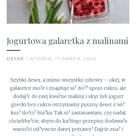
Jogurtowa galaretka z malinami
DESER
/ WTOREK, 17 MARCA, 2020
Szybki deser, a mimo wszystko zdrowy – okej, w
galaretce mo?e i znajduje si? do?? sporo cukru, ale
dodaj?c do niej kwa?ne maliny i skyr lub jogurt
grecki bez cukru otrzymamy pyszny deser z wi?
ksz? ilo?ci? bia?ka.
Tak si? zastanawiam, czy nadal
chcieliby?cie, abym do ka?dego przepisu dodawa?a
warto?ci od?ywcze danej potrawy? Dajcie zna? i