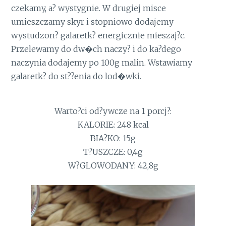
czekamy, a? wystygnie. W drugiej misce
umieszczamy skyr i stopniowo dodajemy
wystudzon? galaretk? energicznie mieszaj?c.
Przelewamy do dw�ch naczy? i do ka?dego
naczynia dodajemy po 100g malin. Wstawiamy
galaretk? do st??enia do lod�wki.
Warto?ci od?ywcze na 1 porcj?:
KALORIE: 248 kcal
BIA?KO: 15g
T?USZCZE: 0,4g
W?GLOWODANY: 42,8g