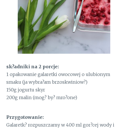
sk?adniki na 2 porcje:
1 opakowanie galaretki owocowej o ulubionym
smaku (ja wybra?am brzoskwiniow?)
150g jogurtu skyr
200g malin (mog? by? mro?one)
Przygotowanie:
Galaretk? rozpuszczamy w 400 ml gor?cej wody i