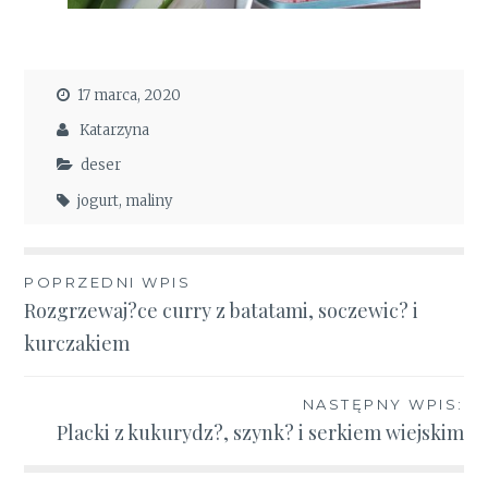
17 marca, 2020
Katarzyna
deser
jogurt
,
maliny
Nawigacja
POPRZEDNI WPIS
Rozgrzewaj?ce curry z batatami, soczewic? i
wpisu
kurczakiem
NASTĘPNY WPIS:
Placki z kukurydz?, szynk? i serkiem wiejskim