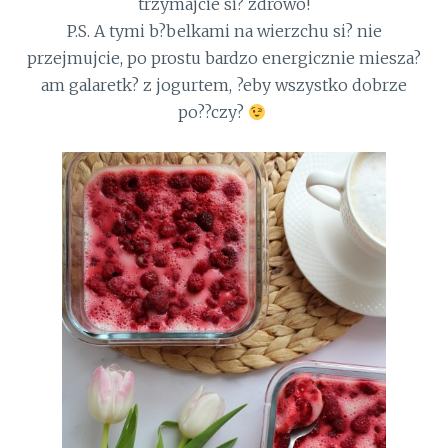
trzymajcie si? zdrowo!
P.S. A tymi b?belkami na wierzchu si? nie
przejmujcie, po prostu bardzo energicznie miesza?
am galaretk? z jogurtem, ?eby wszystko dobrze
po??czy?