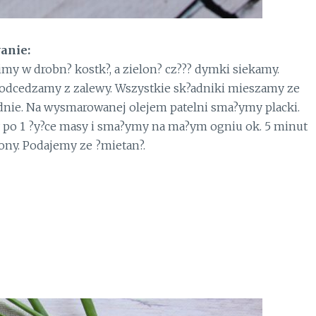
anie:
my w drobn? kostk?, a zielon? cz??? dymki siekamy.
odcedzamy z zalewy. Wszystkie sk?adniki mieszamy ze
dnie. Na wysmarowanej olejem patelni sma?ymy placki.
po 1 ?y?ce masy i sma?ymy na ma?ym ogniu ok. 5 minut
rony. Podajemy ze ?mietan?.