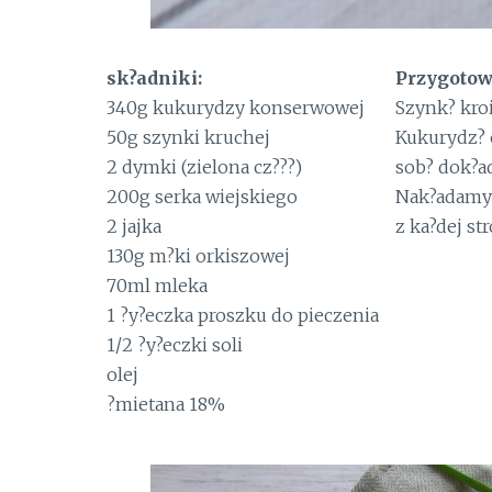
sk?adniki:
Przygotow
340g kukurydzy konserwowej
Szynk? kroi
50g szynki kruchej
Kukurydz? 
2 dymki (zielona cz???)
sob? dok?a
200g serka wiejskiego
Nak?adamy 
2 jajka
z ka?dej st
130g m?ki orkiszowej
70ml mleka
1 ?y?eczka proszku do pieczenia
1/2 ?y?eczki soli
olej
?mietana 18%