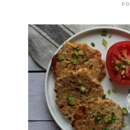
creative in kitchen
PO