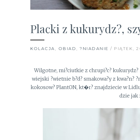
Placki z kukurydz?, s
KOLACJA
,
OBIAD
,
?NIADANIE
/ PIĄTEK, 
Wilgotne, mi?ciutkie z chrupi?c? kukurydz? 
wiejski ?wietnie b?d? smakowa?y z kwa?n? ?
kokosow? PlantON, kt�r? znajdziecie w Lidlu
dzie jak