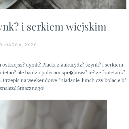
zynk? i serkiem wiejskim
20 MARCA, 2020
i ostrzejsz? dymk?.
Placki z kukurydz?, szynk? i serkiem
mietan?, ale bardzo polecam spr�bowa? te? ze ?mietank?
. Przepis na weekendowe ?niadanie, lunch czy kolacje b?
 znalaz?. Smacznego!