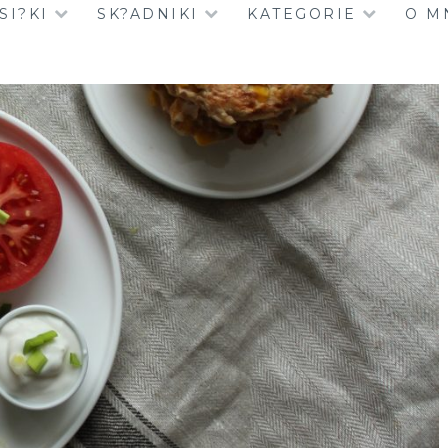
SI?KI
SK?ADNIKI
KATEGORIE
O M