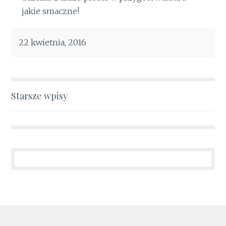
jakie smaczne!
22 kwietnia, 2016
Nawigacja
Starsze wpisy
po
wpisach