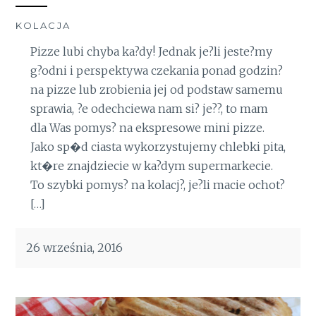
KOLACJA
Pizze lubi chyba ka?dy! Jednak je?li jeste?my
g?odni i perspektywa czekania ponad godzin?
na pizze lub zrobienia jej od podstaw samemu
sprawia, ?e odechciewa nam si? je??, to mam
dla Was pomys? na ekspresowe mini pizze.
Jako sp�d ciasta wykorzystujemy chlebki pita,
kt�re znajdziecie w ka?dym supermarkecie.
To szybki pomys? na kolacj?, je?li macie ochot?
[…]
26 września, 2016