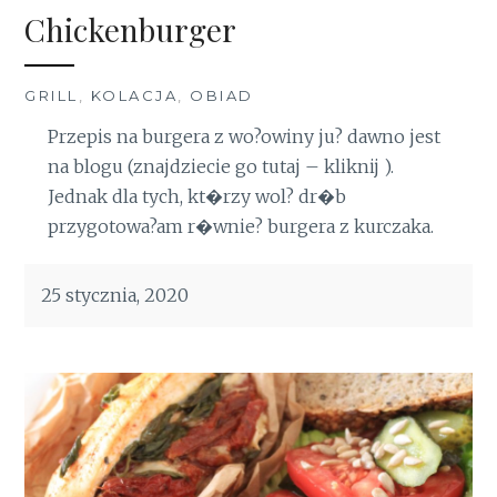
Chickenburger
GRILL
,
KOLACJA
,
OBIAD
Przepis na burgera z wo?owiny ju? dawno jest
na blogu (znajdziecie go tutaj – kliknij ).
Jednak dla tych, kt�rzy wol? dr�b
przygotowa?am r�wnie? burgera z kurczaka.
25 stycznia, 2020