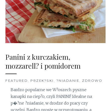
Panini z kurczakiem,
mozzarell? i pomidorem
FEATURED
,
PRZEK?SKI
,
?NIADANIE
,
ZDROWO
Bardzo popularne we W?oszech pyszne
kanapki na ciep?o, czyli PANINI! Idealne na
p�?ne ?niadanie, w drodze do pracy czy
uczelni. Bardzo proste w przygotowaniu, a