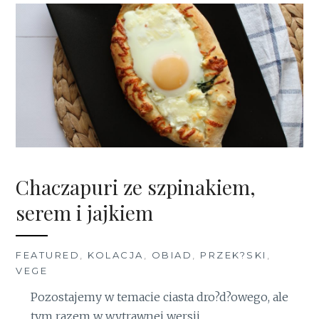
Chaczapuri ze szpinakiem,
serem i jajkiem
FEATURED
,
KOLACJA
,
OBIAD
,
PRZEK?SKI
,
VEGE
Pozostajemy w temacie ciasta dro?d?owego, ale
tym razem w wytrawnej wersji.