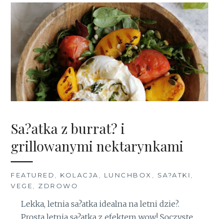
Sa?atka z burrat? i
grillowanymi nektarynkami
FEATURED
,
KOLACJA
,
LUNCHBOX
,
SA?ATKI
,
VEGE
,
ZDROWO
Lekka, letnia sa?atka idealna na letni dzie?.
Prosta letnia sa?atka z efektem wow! Soczyste