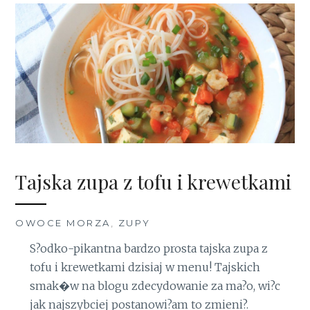
Tajska zupa z tofu i krewetkami
OWOCE MORZA
,
ZUPY
S?odko-pikantna bardzo prosta tajska zupa z
tofu i krewetkami dzisiaj w menu! Tajskich
smak�w na blogu zdecydowanie za ma?o, wi?c
jak najszybciej postanowi?am to zmieni?.