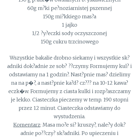
60g m?ki pe?noziarnistej pszennej
150g mi?kkiego mas?a
1 jajko
1/2 ?y?eczki sody oczyszczonej
150g cukru trzcinowego
Wszystkie bakalie drobno siekamy i wszystkie sk?
adniki dok?adnie ze sob? ??czymy. Formujemy kul? i
odstawiamy na 1 godzin?. Nast?pnie mas? dzielimy
na na p�?, a nast?pnie ka?d? cz??? na 10-12 kawa?
eczk�w. Formujemy z ciasta kulki i rozp?aszczamy
je lekko. Ciasteczka pieczemy w temp. 190 stopni
przez 12 minut. Ciasteczka odstawiamy do
wystudzenia.
Komentarz
: Masa mo?e si? kruszy?, nale?y dok?
adnie po??czy? sk?adniki. Po upieczeniu i