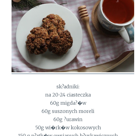
sk?adniki:
na 20-24 ciasteczka
60g migda?�w
60g suszonych moreli
60g ?urawin
50g wi�rk�w kokosowych
150 g p?atk�w owsianych b?yskawicznych