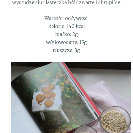
wystudzeniu ciasteczka b?d? zwarte i chrupi?ce.
Warto?ci od?ywcze:
kalorie: 140 kcal
bia?ko: 2g
w?glowodany: 15g
t?uszcze: 8g