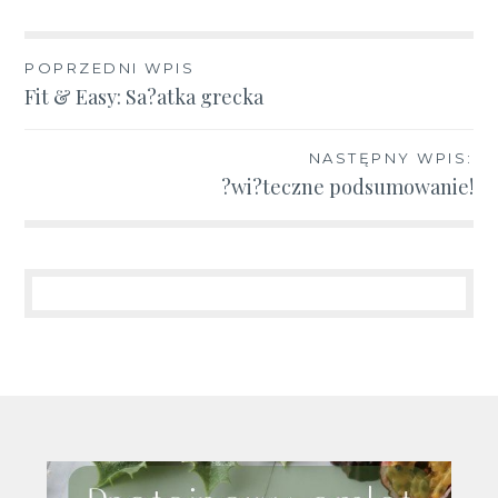
Nawigacja
POPRZEDNI WPIS
Fit & Easy: Sa?atka grecka
wpisu
NASTĘPNY WPIS:
?wi?teczne podsumowanie!