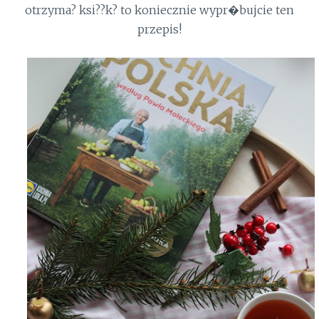
otrzyma? ksi??k? to koniecznie wypr�bujcie ten
przepis!