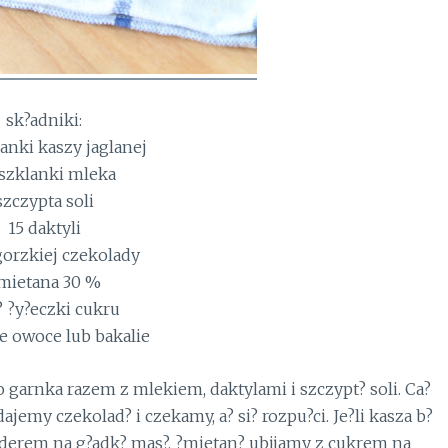
sk?adniki:
lanki kaszy jaglanej
 szklanki mleka
szczypta soli
15 daktyli
gorzkiej czekolady
mietana 30 %
 ?y?eczki cukru
e owoce lub bakalie
arnka razem z mlekiem, daktylami i szczypt? soli. Ca?
emy czekolad? i czekamy, a? si? rozpu?ci. Je?li kasza b?
nderem na g?adk? mas?. ?mietan? ubijamy z cukrem na