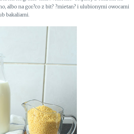
no, albo na gor?co z bit? ?mietan? i ulubionymi owocami
ub bakaliami.