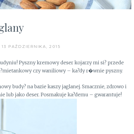
glany
13 PAŹDZIERNIKA, 2015
budyniu! Pyszny kremowy deser kojarzy mi si? przede
 ?mietankowy czy waniliowy – ka?dy r�wnie pyszny.
mowy budy? na bazie kaszy jaglanej. Smacznie, zdrowo i
nie lub jako deser. Posmakuje ka?demu – gwarantuje!