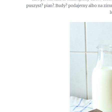
puszyst? pian?. Budy? podajemy albo na zim
l