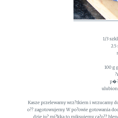
1/3 szk
2.5
100 g 
?
p�?
ulubion
Kasze przelewamy wrz?tkiem i wrzucamy do g
o?? zagotowujemy. W po?owie gotowania dodaj
dzie ju? mi?kka to miksujemy ca?o?? ble