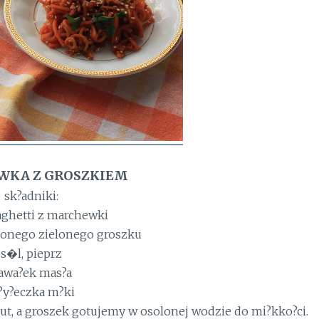
KA Z GROSZKIEM
sk?adniki:
aghetti z marchewki
?onego zielonego groszku
s�l, pieprz
awa?ek mas?a
?y?eczka m?ki
t, a groszek gotujemy w osolonej wodzie do mi?kko?ci.