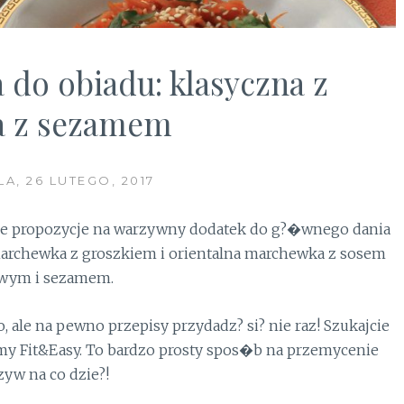
 do obiadu: klasyczna z
na z sezamem
LA, 26 LUTEGO, 2017
ie propozycje na warzywny dodatek do g?�wnego dania
marchewka z groszkiem i orientalna marchewka z sosem
wym i sezamem.
, ale na pewno przepisy przydadz? si? nie raz! Szukajcie
 Fit&Easy. To bardzo prosty spos�b na przemycenie
yw na co dzie?!