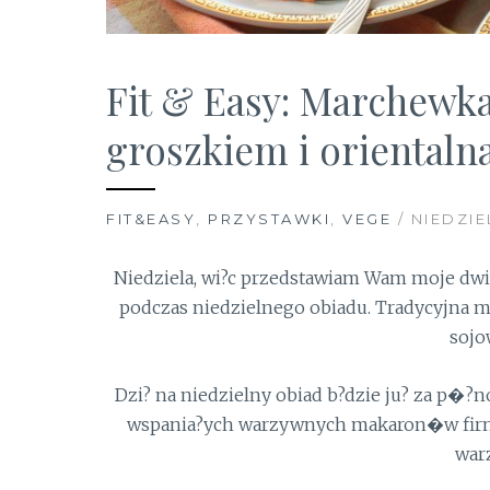
Fit & Easy: Marchewka
groszkiem i oriental
FIT&EASY
,
PRZYSTAWKI
,
VEGE
/ NIEDZIE
Niedziela, wi?c przedstawiam Wam moje dw
podczas niedzielnego obiadu. Tradycyjna 
sojo
Dzi? na niedzielny obiad b?dzie ju? za p�?no
wspania?ych warzywnych makaron�w firmy
warz