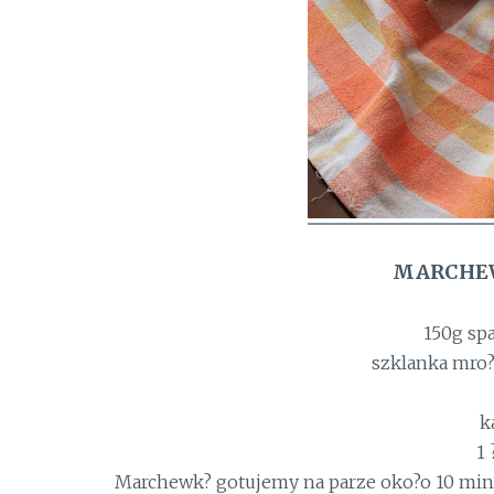
MARCHEW
150g sp
szklanka mro
k
1 
Marchewk? gotujemy na parze oko?o 10 minu