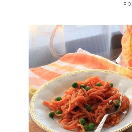
creative in kitchen
PO