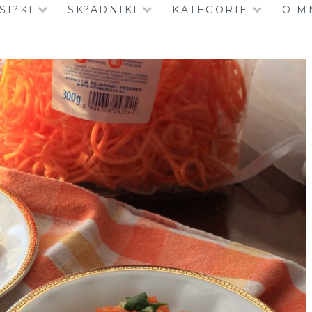
SI?KI
SK?ADNIKI
KATEGORIE
O M