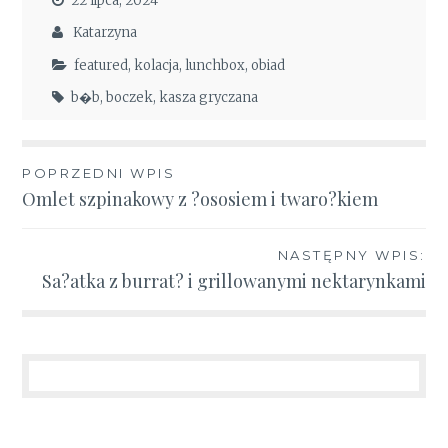
22 lipca, 2024
Katarzyna
featured
,
kolacja
,
lunchbox
,
obiad
b�b
,
boczek
,
kasza gryczana
Nawigacja
POPRZEDNI WPIS
Omlet szpinakowy z ?ososiem i twaro?kiem
wpisu
NASTĘPNY WPIS:
Sa?atka z burrat? i grillowanymi nektarynkami