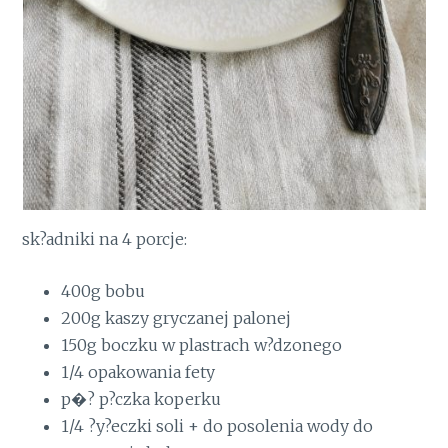
sk?adniki na 4 porcje:
400g bobu
200g kaszy gryczanej palonej
150g boczku w plastrach w?dzonego
1/4 opakowania fety
p�? p?czka koperku
1/4 ?y?eczki soli + do posolenia wody do