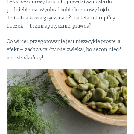
Lekki sezonowy lunch to prawdziwa uczta do
podniebienia. Wyobra? sobie kremowy b�b,
delikatna kasza gryczana, s?ona feta i chrupi?cy
boczek – brzmi apetycznie, prawda?
Co wi?cej, przygotowanie jest niezwykle proste, a
efekt – zachwycaj?cy. Nie zwlekaj, bo sezon nied?
ugo si? sko?czy!