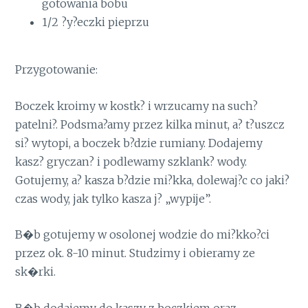
gotowania bobu
1/2 ?y?eczki pieprzu
Przygotowanie:
Boczek kroimy w kostk? i wrzucamy na such?
patelni?. Podsma?amy przez kilka minut, a? t?uszcz
si? wytopi, a boczek b?dzie rumiany. Dodajemy
kasz? gryczan? i podlewamy szklank? wody.
Gotujemy, a? kasza b?dzie mi?kka, dolewaj?c co jaki?
czas wody, jak tylko kasza j? „wypije”.
B�b gotujemy w osolonej wodzie do mi?kko?ci
przez ok. 8-10 minut. Studzimy i obieramy ze
sk�rki.
B�b dodajemy do kaszy z boczkiem oraz