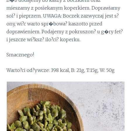
mieszamy z posiekanym koperkiem. Doprawiamy
sol? i pieprzem. UWAGA: Boczek zazwyczaj jest s?
ony, wi?c warto spr�bowa? kaszotto przed
doprawieniem. Podajemy z pokruszon? u g�ry fet?
i jeszcze wi?ksz? ilo?ci? koperku.
Smacznego!
Warto?ci od?ywcze: 398 kcal, B: 21g, T:15g, W: 50g