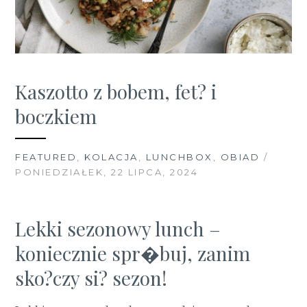
Kaszotto z bobem, fet? i
boczkiem
FEATURED
,
KOLACJA
,
LUNCHBOX
,
OBIAD
/
PONIEDZIAŁEK, 22 LIPCA, 2024
Lekki sezonowy lunch –
koniecznie spr�buj, zanim
sko?czy si? sezon!