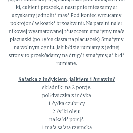
ki, cukier i proszek, a nast?pnie mieszamy a?
uzyskamy jednolit? mas?. Pod koniec wrzucamy
pokrojon? w kostk? brzoskwini?. Na patelni nale?
nikowej wysmarowanej t?uszczem sma?ymy ma?e
placuszki (po ?y?ce ciasta na placuszek). Sma?ymy
na wolnym ogniu. Jak b?dzie rumiany z jednej
strony to przek?adamy na drug? i sma?ymy, a? b?d?
rumiane.
Sa?atka z indykiem, jajkiem i ?urawin?
sk?adniki na 2 porcje:
pol?dwiczka z indyka
1 ?y?ka czubricy
2 ?y?ki oleju
na ka?d? porcj?:
1 ma?a sa?ata rzymska