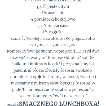
gar?? pestek dyni
1/4 awokado
4 pomidorki koktajlowe
gar?? miksu sa?at
1/4 og�rka
sos: 1 ?y?ka oleju z awokado, s�l, pieprz, sok z
cytryny, szczypta oregano
Komos? ry?ow? gotujemy w proporcji 1:2, czyli dwa
razy wi?cej wody ni? komosy. Odrobin? soli. Ser
halloumi kroimy w kostk? i przysma?amy na
patelni, a? b?dzie z?ocisty. ?ososia, awokado,
pomidorki i og�rka kroimy w kostk?/?wiartki i
mieszamy z miksem sa?at (opr�cz ?ososia). W
pude?ku umieszczamy sa?atk? wymieszan? z
sosem, komos? ry?ow? i na wierzch ?
SMACZNEGO LUNCHBOXA!
ososia.