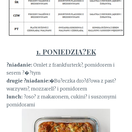
1. PONIEDZIA?EK
?niadanie:
Omlet z frankfurterk?, pomidorem i
serem ?�?tym
drugie ?niadanie:
�Bu?eczka dro?d?owa z past?
warzywn?, mozzarell? i pomidorem
lunch:
?oso? z makaronem, cukini? i suszonymi
pomidorami