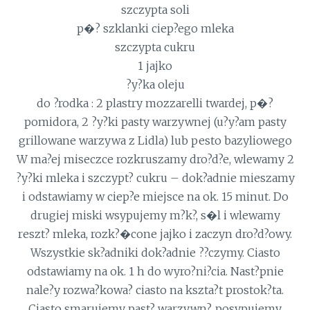
szczypta soli
p�? szklanki ciep?ego mleka
szczypta cukru
1 jajko
?y?ka oleju
do ?rodka : 2 plastry mozzarelli twardej, p�?
pomidora, 2 ?y?ki pasty warzywnej (u?y?am pasty
grillowane warzywa z Lidla) lub pesto bazyliowego
W ma?ej miseczce rozkruszamy dro?d?e, wlewamy 2
?y?ki mleka i szczypt? cukru – dok?adnie mieszamy
i odstawiamy w ciep?e miejsce na ok. 15 minut. Do
drugiej miski wsypujemy m?k?, s�l i wlewamy
reszt? mleka, rozk?�cone jajko i zaczyn dro?d?owy.
Wszystkie sk?adniki dok?adnie ??czymy. Ciasto
odstawiamy na ok. 1 h do wyro?ni?cia. Nast?pnie
nale?y rozwa?kowa? ciasto na kszta?t prostok?ta.
Ciasto smarujemy past? warzywn?, posypujemy