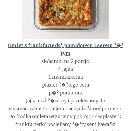
Omlet z frankfurterk?, pomidorem i serem ?�?
tym
sk?adniki na 2 porcje:
4 jajka
1 frankfurterka
plaster ?�?tego sera
p�? pomidora
Jajka rozk?�camy i przelewamy do
wysmarowanego olejem naczynia ?aroodpornego.
Do ?rodka omleta wrzucamy pokrojon? w plasterki
frankfurterk?, posiekany ?�?ty ser i kawa?ki