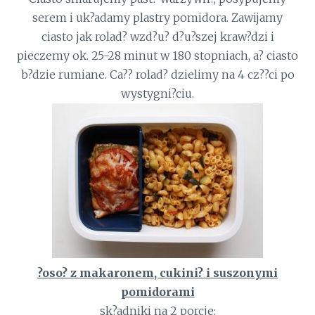
serem i uk?adamy plastry pomidora. Zawijamy
ciasto jak rolad? wzd?u? d?u?szej kraw?dzi i
pieczemy ok. 25-28 minut w 180 stopniach, a? ciasto
b?dzie rumiane. Ca?? rolad? dzielimy na 4 cz??ci po
wystygni?ciu.
?oso? z makaronem, cukini? i suszonymi
pomidorami
sk?adniki na 2 porcje: