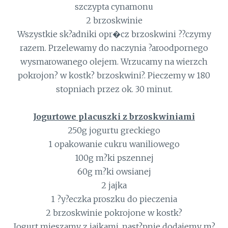
szczypta cynamonu
2 brzoskwinie
Wszystkie sk?adniki opr�cz brzoskwini ??czymy
razem. Przelewamy do naczynia ?aroodpornego
wysmarowanego olejem. Wrzucamy na wierzch
pokrojon? w kostk? brzoskwini?. Pieczemy w 180
stopniach przez ok. 30 minut.
Jogurtowe placuszki z brzoskwiniami
250g jogurtu greckiego
1 opakowanie cukru waniliowego
100g m?ki pszennej
60g m?ki owsianej
2 jajka
1 ?y?eczka proszku do pieczenia
2 brzoskwinie pokrojone w kostk?
Jogurt mieszamy z jajkami, nast?pnie dodajemy m?