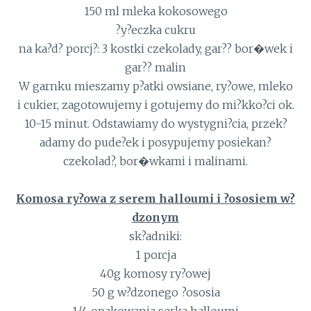
150 ml mleka kokosowego
?y?eczka cukru
na ka?d? porcj?: 3 kostki czekolady, gar?? bor�wek i
gar?? malin
W garnku mieszamy p?atki owsiane, ry?owe, mleko
i cukier, zagotowujemy i gotujemy do mi?kko?ci ok.
10-15 minut. Odstawiamy do wystygni?cia, przek?
adamy do pude?ek i posypujemy posiekan?
czekolad?, bor�wkami i malinami.
Komosa ry?owa z serem halloumi i ?ososiem w?
dzonym
sk?adniki:
1 porcja
40g komosy ry?owej
50 g w?dzonego ?ososia
1/4 opakowania serka halloumi