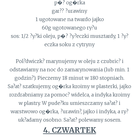
p�? og�rka
gar?? ?urawiny
1 ugotowane na twardo jajko
60g ugotowanego ry?u
sos: 1/2 ?y?ki oleju, p�? ?y?eczki musztardy, 1 ?y?
eczka soku z cytryny
Pol?dwiczk? marynujemy w oleju z czubric? i
odstawiamy na noc do zamarynowania (lub min. 1
godzin?). Pieczemy 18 minut w 180 stopniach.
Sa?at? szatkujemy, og�rka kroimy w plasterki, jajko
rozdrabniamy za pomoc? widelca, a indyka kroimy
w plastry. W pude?ku umieszczamy sa?at? i
warstwowo og�rka, ?urawin?, jajko i indyka, a ry?
uk?adamy osobno. Sa?at? polewamy sosem.
4. CZWARTEK