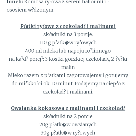
lunch:
Komosa ry?owa z serem halloumi i ?
ososiem w?dzonym
P?atki ry?owe z czekolad? i malinami
sk?adniki na 3 porcje:
110 g p?atk�w ry?owych
400 ml mleka lub napoju ro?linnego
na ka?d? porcj?: 3 kostki gorzkiej czekolady, 2 ?y?ki
malin
Mleko razem z p?atkami zagotowujemy i gotujemy
do mi?kko?ci ok. 10 minut. Podajemy na ciep?o z
czekolad? i malinami.
Owsianka kokosowa z malinami i czekolad?
sk?adniki na 2 porcje
20g p?atk�w owsianych
30g p?atk�w ry?owych