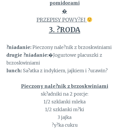
pomidorami
�
PRZEPISY POWY?EJ
3. ?RODA
?niadanie:
Pieczony nale?nik z brzoskwiniami
drugie ?niadanie:
�Jogurtowe placuszki z
brzoskwiniami
lunch:
Sa?atka z indykiem, jajkiem i ?urawin?
Pieczony nale?nik z brzoskwiniami
sk?adniki na 2 porcje:
1/2 szklanki mleka
1/2 szklanki m?ki
3 jajka
?y?ka cukru