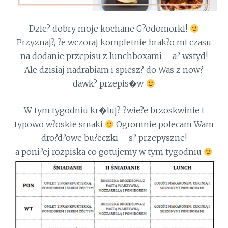
Dzie? dobry moje kochane G?odomorki!
Przyznaj?, ?e wczoraj kompletnie brak?o mi czasu
na dodanie przepisu z lunchboxami – a? wstyd!
Ale dzisiaj nadrabiam i spiesz? do Was z now?
dawk? przepis�w
W tym tygodniu kr�luj? ?wie?e brzoskwinie i
typowo w?oskie smaki
Ogromnie polecam Wam
dro?d?owe bu?eczki – s? przepyszne!
a poni?ej rozpiska co gotujemy w tym tygodniu