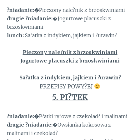
?niadanie:�
Pieczony nale?nik z brzoskwiniami
drugie ?niadanie:
�Jogurtowe placuszki z
brzoskwiniami
lunch:
Sa?atka z indykiem, jajkiem i ?urawin?
Pieczony nale?nik z brzoskwiniami
Jogurtowe placuszki z brzoskwiniami
Sa?atka z indykiem, jajkiem i ?urawin?
PRZEPISY POWY?EJ
5. PI?TEK
?niadanie:�
P?atki ry?owe z czekolad? i malinami
drugie ?niadanie:
�Owsianka kokosowa z
malinami i czekolad?