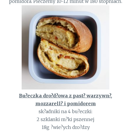
pomidora. Pieczemy 10-12 minut w 180 stopniach.
Bu?eczka dro?d?owa z past? warzywn?,
mozzarell? i pomidorem
sk?adniki na 4 bu?eczki:
2 szklanki m?ki pszennej
18g ?wie?ych dro?dzy