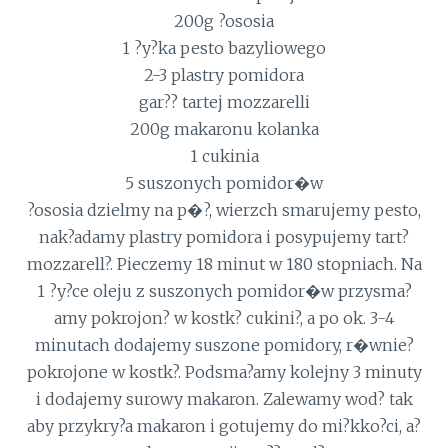
200g ?ososia
1 ?y?ka pesto bazyliowego
2-3 plastry pomidora
gar?? tartej mozzarelli
200g makaronu kolanka
1 cukinia
5 suszonych pomidor�w
?ososia dzielmy na p�?, wierzch smarujemy pesto,
nak?adamy plastry pomidora i posypujemy tart?
mozzarell?. Pieczemy 18 minut w 180 stopniach. Na
1 ?y?ce oleju z suszonych pomidor�w przysma?
amy pokrojon? w kostk? cukini?, a po ok. 3-4
minutach dodajemy suszone pomidory, r�wnie?
pokrojone w kostk?. Podsma?amy kolejny 3 minuty
i dodajemy surowy makaron. Zalewamy wod? tak
aby przykry?a makaron i gotujemy do mi?kko?ci, a?