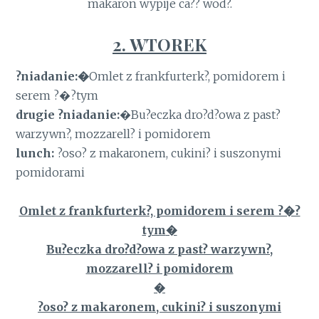
makaron wypije ca?? wod?.
2. WTOREK
?niadanie:�
Omlet z frankfurterk?, pomidorem i
serem ?�?tym
drugie ?niadanie:
�Bu?eczka dro?d?owa z past?
warzywn?, mozzarell? i pomidorem
lunch:
?oso? z makaronem, cukini? i suszonymi
pomidorami
Omlet z frankfurterk?, pomidorem i serem ?�?
tym
�
Bu?eczka dro?d?owa z past? warzywn?,
mozzarell? i pomidorem
�
?oso? z makaronem, cukini? i suszonymi