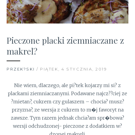
Pieczone placki ziemniaczane z
makrel?
PRZEK?SKI
/ PIĄTEK, 4 STYCZNIA, 2019
Nie wiem, dlaczego, ale pi?tek kojarzy mi si? z
plackami ziemniaczanymi. Podawane najcz??ciej ze
?mietan?, cukrem czy gulaszem – chocia? musz?
przyzna?, ze wersja z cukrem to m�j faworyt na
zawsze. Tym razem jednak chcia?am spr�bowa?
wersji odchudzonej- pieczone z dodatkiem w?
dzonej makreli.