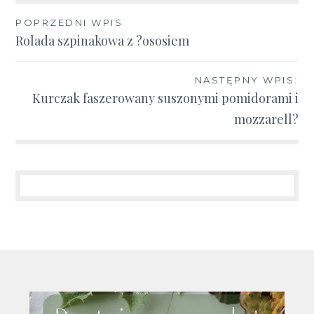
Nawigacja
POPRZEDNI WPIS
Rolada szpinakowa z ?ososiem
wpisu
NASTĘPNY WPIS:
Kurczak faszerowany suszonymi pomidorami i
mozzarell?