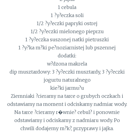
1 cebula
1 ?y?eczka soli
1/2 ?y?eczki papryki ostrej
1/2 ?y?eczki mielonego pieprzu
1 ?y?eczka suszonej natki pietruszki
1 ?y?ka m?ki pe?noziarnistej lub pszennej
dodatki:
w?dzona makrela
dip musztardowy: 3 ?y?eczki musztardy, 3 ?y?eczki
jogurtu naturalnego
kie?ki jarmu?u
Ziemniaki ?cieramy na tarce o grubych oczkach i
odstawiamy na moment i odciskamy nadmiar wody.
Na tarce ?cieramy r�wnie? cebul? i ponownie
odstawiamy i odciskamy z nadmiaru wody. Po
chwili dodajemy m?k?, przyprawy i jajka.