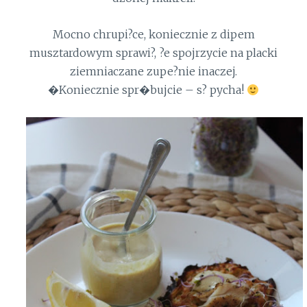
Mocno chrupi?ce, koniecznie z dipem
musztardowym sprawi?, ?e spojrzycie na placki
ziemniaczane zupe?nie inaczej.
�Koniecznie spr�bujcie – s? pycha!