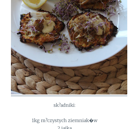
sk?adniki:
1kg m?czystych ziemniak�w
2 jajka