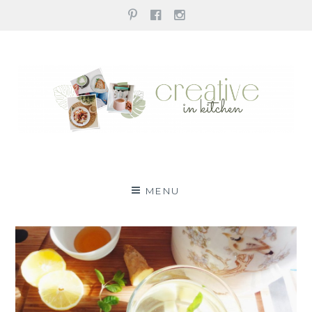
pinterest
facebook
instagram
Przejdź
do
treści
creative in kitchen
CHOD?, POGOTUJMY RAZEM!
MENU