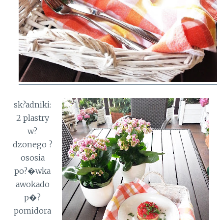
sk?adniki:
2 plastry
w?
dzonego ?
ososia
po?�wka
awokado
p�?
pomidora