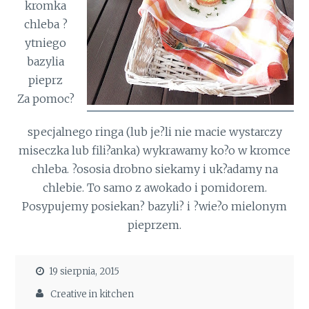
kromka
chleba ?
ytniego
bazylia
pieprz
Za pomoc?
specjalnego ringa (lub je?li nie macie wystarczy
miseczka lub fili?anka) wykrawamy ko?o w kromce
chleba. ?ososia drobno siekamy i uk?adamy na
chlebie. To samo z awokado i pomidorem.
Posypujemy posiekan? bazyli? i ?wie?o mielonym
pieprzem.
19 sierpnia, 2015
Creative in kitchen