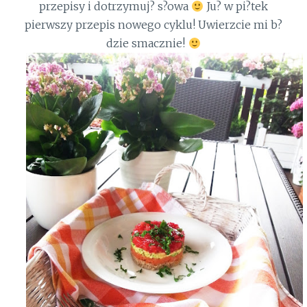
przepisy i dotrzymuj? s?owa
Ju? w pi?tek
pierwszy przepis nowego cyklu! Uwierzcie mi b?
dzie smacznie!