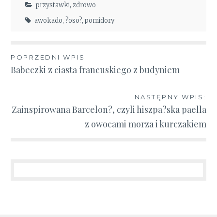
przystawki
,
zdrowo
awokado
,
?oso?
,
pomidory
Nawigacja
POPRZEDNI WPIS
Babeczki z ciasta francuskiego z budyniem
wpisu
NASTĘPNY WPIS:
Zainspirowana Barcelon?, czyli hiszpa?ska paella
z owocami morza i kurczakiem