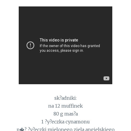
sk?adniki:
na 12 muffinek
80 g mas?a
1 ?y?eczka cynamonu
p�? ?y?eczki mielonego ziela angielskiego