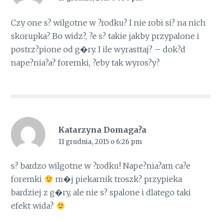
Czy one s? wilgotne w ?rodku? I nie robi si? na nich
skorupka? Bo widz?, ?e s? takie jakby przypalone i
postrz?pione od g�ry. I ile wyrasttaj? – dok?d
nape?nia?a? foremki, ?eby tak wyros?y?
Katarzyna Domaga?a
11 grudnia, 2015 o 6:26 pm
s? bardzo wilgotne w ?rodku! Nape?nia?am ca?e
foremki
m�j piekarnik troszk? przypieka
bardziej z g�ry, ale nie s? spalone i dlatego taki
efekt wida?