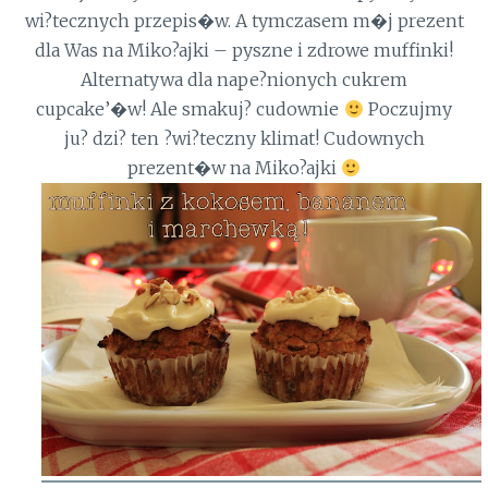
wi?tecznych przepis�w. A tymczasem m�j prezent
dla Was na Miko?ajki – pyszne i zdrowe muffinki!
Alternatywa dla nape?nionych cukrem
cupcake’�w! Ale smakuj? cudownie
Poczujmy
ju? dzi? ten ?wi?teczny klimat! Cudownych
prezent�w na Miko?ajki