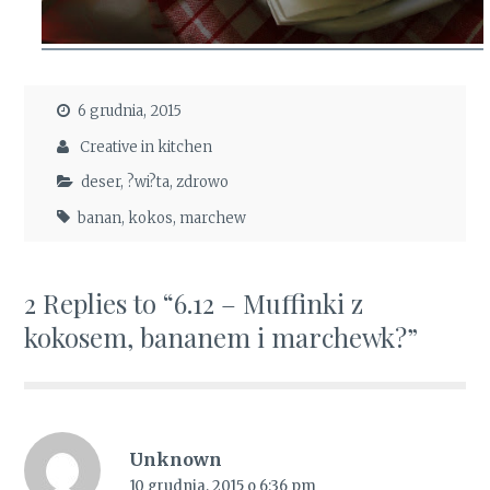
6 grudnia, 2015
Creative in kitchen
deser
,
?wi?ta
,
zdrowo
banan
,
kokos
,
marchew
2 Replies to “6.12 – Muffinki z
kokosem, bananem i marchewk?”
Unknown
10 grudnia, 2015 o 6:36 pm