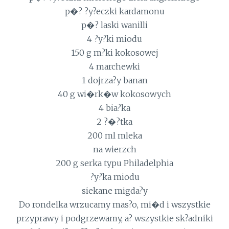
p�? ?y?eczki kardamonu
p�? laski wanilli
4 ?y?ki miodu
150 g m?ki kokosowej
4 marchewki
1 dojrza?y banan
40 g wi�rk�w kokosowych
4 bia?ka
2 ?�?tka
200 ml mleka
na wierzch
200 g serka typu Philadelphia
?y?ka miodu
siekane migda?y
Do rondelka wrzucamy mas?o, mi�d i wszystkie
przyprawy i podgrzewamy, a? wszystkie sk?adniki