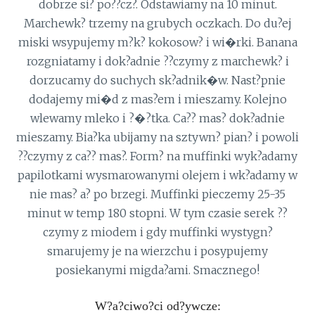
dobrze si? po??cz?. Odstawiamy na 10 minut.
Marchewk? trzemy na grubych oczkach. Do du?ej
miski wsypujemy m?k? kokosow? i wi�rki. Banana
rozgniatamy i dok?adnie ??czymy z marchewk? i
dorzucamy do suchych sk?adnik�w. Nast?pnie
dodajemy mi�d z mas?em i mieszamy. Kolejno
wlewamy mleko i ?�?tka. Ca?? mas? dok?adnie
mieszamy. Bia?ka ubijamy na sztywn? pian? i powoli
??czymy z ca?? mas?. Form? na muffinki wyk?adamy
papilotkami wysmarowanymi olejem i wk?adamy w
nie mas? a? po brzegi. Muffinki pieczemy 25-35
minut w temp 180 stopni. W tym czasie serek ??
czymy z miodem i gdy muffinki wystygn?
smarujemy je na wierzchu i posypujemy
posiekanymi migda?ami. Smacznego!
W?a?ciwo?ci od?ywcze: