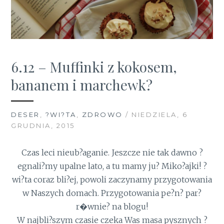
6.12 – Muffinki z kokosem,
bananem i marchewk?
DESER
,
?WI?TA
,
ZDROWO
/ NIEDZIELA, 6
GRUDNIA, 2015
Czas leci nieub?aganie. Jeszcze nie tak dawno ?
egnali?my upalne lato, a tu mamy ju? Miko?ajki! ?
wi?ta coraz bli?ej, powoli zaczynamy przygotowania
w Naszych domach. Przygotowania pe?n? par?
r�wnie? na blogu!
W najbli?szym czasie czeka Was masa pysznych ?