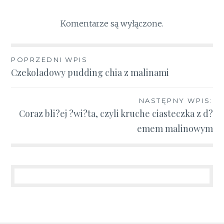
Komentarze są wyłączone.
Nawigacja
POPRZEDNI WPIS
Czekoladowy pudding chia z malinami
wpisu
NASTĘPNY WPIS:
Coraz bli?ej ?wi?ta, czyli kruche ciasteczka z d?
emem malinowym