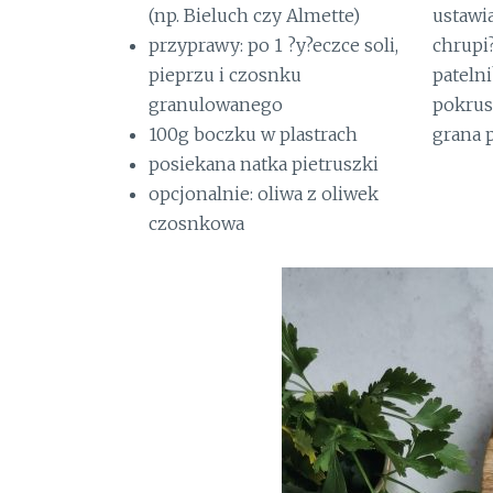
(np. Bieluch czy Almette)
ustawi
przyprawy: po 1 ?y?eczce soli,
chrupi
pieprzu i czosnku
pateln
granulowanego
pokrus
100g boczku w plastrach
grana 
posiekana natka pietruszki
opcjonalnie: oliwa z oliwek
czosnkowa