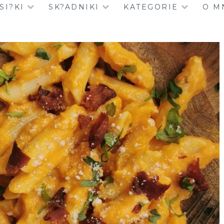
SI?KI
SK?ADNIKI
KATEGORIE
O M