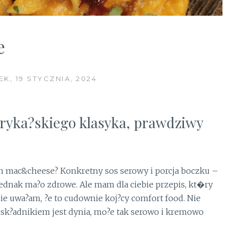
e
EK, 19 STYCZNIA, 2024
yka?skiego klasyka, prawdziwy
n mac&cheese? Konkretny sos serowy i porcja boczku –
ednak ma?o zdrowe. Ale mam dla ciebie przepis, kt�ry
ie uwa?am, ?e to cudownie koj?cy comfort food. Nie
sk?adnikiem jest dynia, mo?e tak serowo i kremowo