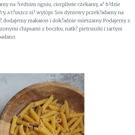
amy na ?rednim ogniu, cierpliwie czekamy, a? b?dzie
?cy, a t?uszcz si? wytopi. Sos dyniowy przek?adamy na
i?, dodajemy makaron i dok?adnie mieszamy. Podajemy z
zonymi chipsami z boczku, natk? pietruszki i tartym
padano.