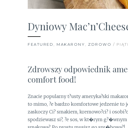
Dyniowy Mac’n’Chees
FEATURED
,
MAKARONY
,
ZDROWO
/ PIĄT
Zdrowszy odpowiednik amer
comfort food!
Znacie popularny t?usty ameryka?ski makaro
to mimo, ?e bardzo komfortowe jedzenie to j
zaskoczy Ci? smakiem, kremowo?ci? i osobi?c
spodziewasz si?, ?e sos, w kt�rym g?�wnym 
smakowa?. Po prostu musisz go spr�bowa?!