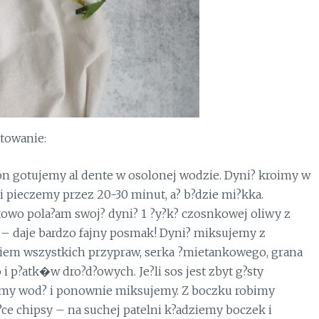
towanie:
n gotujemy al dente w osolonej wodzie. Dyni? kroimy w
 i pieczemy przez 20-30 minut, a? b?dzie mi?kka.
owo pola?am swoj? dyni? 1 ?y?k? czosnkowej oliwy z
 – daje bardzo fajny posmak! Dyni? miksujemy z
iem wszystkich przypraw, serka ?mietankowego, grana
i p?atk�w dro?d?owych. Je?li sos jest zbyt g?sty
my wod? i ponownie miksujemy. Z boczku robimy
?ce chipsy – na suchej patelni k?adziemy boczek i