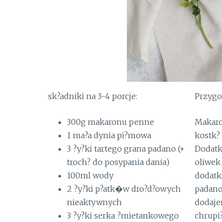
sk?adniki na 3-4 porcje:
Przygo
300g makaronu penne
Makaro
1 ma?a dynia pi?mowa
kostk?
3 ?y?ki tartego grana padano (+
Dodatk
troch? do posypania dania)
oliwek
100ml wody
dodatk
2 ?y?ki p?atk�w dro?d?owych
padano 
nieaktywnych
dodaje
3 ?y?ki serka ?mietankowego
chrupi