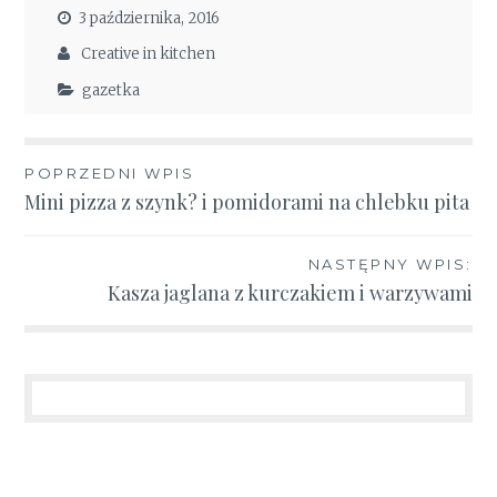
3 października, 2016
Creative in kitchen
gazetka
Nawigacja
POPRZEDNI WPIS
Mini pizza z szynk? i pomidorami na chlebku pita
wpisu
NASTĘPNY WPIS:
Kasza jaglana z kurczakiem i warzywami