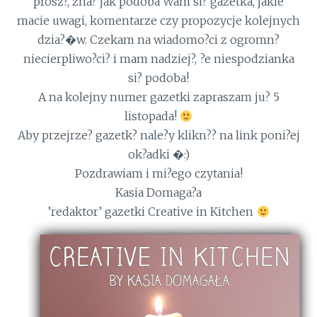
prosz?, zna? jak podoba Wam si? gazetka, jakie
macie uwagi, komentarze czy propozycje kolejnych
dzia?�w. Czekam na wiadomo?ci z ogromn?
niecierpliwo?ci? i mam nadziej?, ?e niespodzianka
si? podoba!
A na kolejny numer gazetki zapraszam ju? 5
listopada!
Aby przejrze? gazetk? nale?y klikn?? na link poni?ej
ok?adki �:)
Pozdrawiam i mi?ego czytania!
Kasia Domaga?a
’redaktor’ gazetki Creative in Kitchen