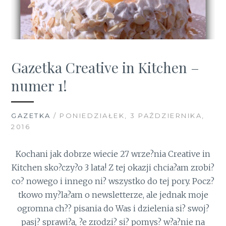
Gazetka Creative in Kitchen –
numer 1!
GAZETKA
/ PONIEDZIAŁEK, 3 PAŹDZIERNIKA,
2016
Kochani jak dobrze wiecie 27 wrze?nia Creative in
Kitchen sko?czy?o 3 lata! Z tej okazji chcia?am zrobi?
co? nowego i innego ni? wszystko do tej pory. Pocz?
tkowo my?la?am o newsletterze, ale jednak moje
ogromna ch?? pisania do Was i dzielenia si? swoj?
pasj? sprawi?a, ?e zrodzi? si? pomys? w?a?nie na