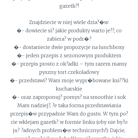
gazetk?!
Znajdziecie w niej wiele dzia?�w:
�- dowiecie si? jakie produkty warto je??, co
zabiera? w podr�?
�- dostaniecie dwie propozycje na lunchboxy
�- jeden przepis z sezonowym produktem
�- przepis prosto z ok?adki – tym razem mamy
pyszny tort czekoladowy
�- przedstawi? Wam moje wypr�bowane ksi??ki
kucharskie
�- oraz zaproponuj? pomys? na smoothie i sok
Mam nadziej?, ?e taka forma przedstawiania
przepis�w przypadnie Wam do gustu. W tym po?
cie wklejam gazetk? w formie linku (oby nie by?o
ju? ?adnych problem�w technicznych!). Dajcie,