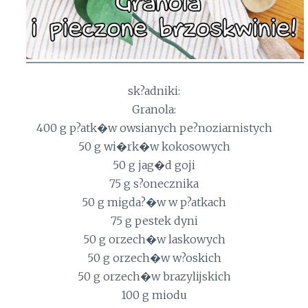
sk?adniki:
Granola:
400 g p?atk�w owsianych pe?noziarnistych
50 g wi�rk�w kokosowych
50 g jag�d goji
75 g s?onecznika
50 g migda?�w w p?atkach
75 g pestek dyni
50 g orzech�w laskowych
50 g orzech�w w?oskich
50 g orzech�w brazylijskich
100 g miodu