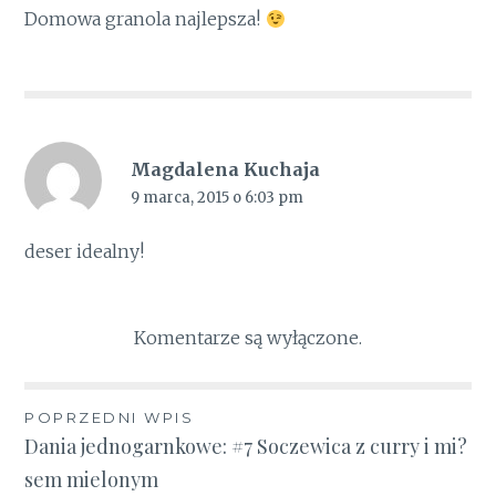
Domowa granola najlepsza!
Magdalena Kuchaja
9 marca, 2015 o 6:03 pm
deser idealny!
Komentarze są wyłączone.
Nawigacja
POPRZEDNI WPIS
Dania jednogarnkowe: #7 Soczewica z curry i mi?
wpisu
sem mielonym