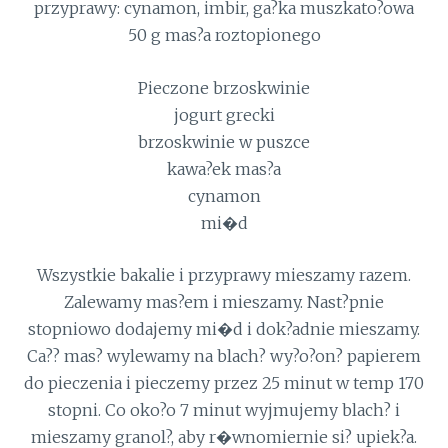
przyprawy: cynamon, imbir, ga?ka muszkato?owa
50 g mas?a roztopionego
Pieczone brzoskwinie
jogurt grecki
brzoskwinie w puszce
kawa?ek mas?a
cynamon
mi�d
Wszystkie bakalie i przyprawy mieszamy razem.
Zalewamy mas?em i mieszamy. Nast?pnie
stopniowo dodajemy mi�d i dok?adnie mieszamy.
Ca?? mas? wylewamy na blach? wy?o?on? papierem
do pieczenia i pieczemy przez 25 minut w temp 170
stopni. Co oko?o 7 minut wyjmujemy blach? i
mieszamy granol?, aby r�wnomiernie si? upiek?a.