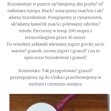
Brzoskwinie w puszce op?ukujemy, aby pozby? si?
nadmiaru syropu. Blach? smarujemy mas?em i uk?
adamy brzoskwinie. Posypujemy je cynamonem,
uk?adamy kawa?ek mas?a i polewamy odrobin?
miodu. Pieczemy w temp 200 stopni z
termoobiegiem przez 10 minut.
Do wysokiej szklanki wlewamy jogurt grecki, na to
warstw? granoli, znowu jogurt i granol? i na to
upieczone brzoskwinie i granol?.
Komentarz: Tak przygotowan? granol?
przysypujemy np do s?oika i przechowujemy w
suchym i ciemnym miejscu.