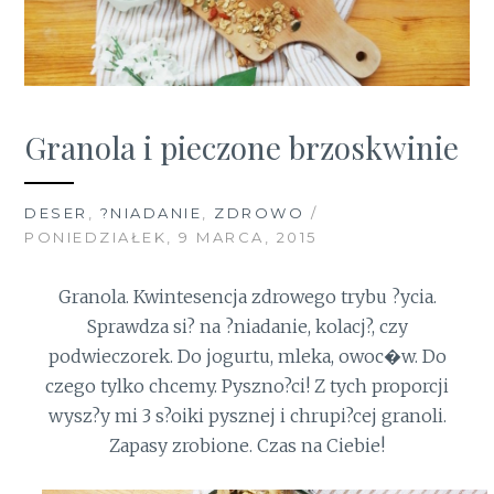
Granola i pieczone brzoskwinie
DESER
,
?NIADANIE
,
ZDROWO
/
PONIEDZIAŁEK, 9 MARCA, 2015
Granola. Kwintesencja zdrowego trybu ?ycia.
Sprawdza si? na ?niadanie, kolacj?, czy
podwieczorek. Do jogurtu, mleka, owoc�w. Do
czego tylko chcemy. Pyszno?ci! Z tych proporcji
wysz?y mi 3 s?oiki pysznej i chrupi?cej granoli.
Zapasy zrobione. Czas na Ciebie!