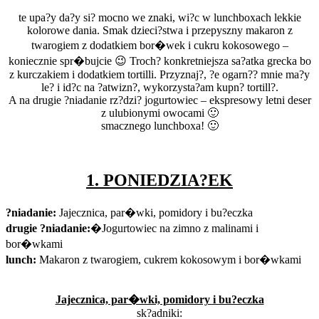
te upa?y da?y si? mocno we znaki, wi?c w lunchboxach lekkie
kolorowe dania. Smak dzieci?stwa i przepyszny makaron z
twarogiem z dodatkiem bor�wek i cukru kokosowego –
koniecznie spr�bujcie 😉 Troch? konkretniejsza sa?atka grecka bo
z kurczakiem i dodatkiem tortilli. Przyznaj?, ?e ogarn?? mnie ma?y
le? i id?c na ?atwizn?, wykorzysta?am kupn? tortill?.
A na drugie ?niadanie rz?dzi? jogurtowiec – ekspresowy letni deser
z ulubionymi owocami 🙂
smacznego lunchboxa! 🙂
1. PONIEDZIA?EK
?niadanie:
Jajecznica, par�wki, pomidory i bu?eczka
drugie ?niadanie:
�Jogurtowiec na zimno z malinami i
bor�wkami
lunch:
Makaron z twarogiem, cukrem kokosowym i bor�wkami
Jajecznica, par�wki, pomidory i bu?eczka
sk?adniki: