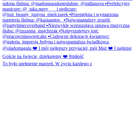
To było spełnienie marzeń. W życiu każdego z