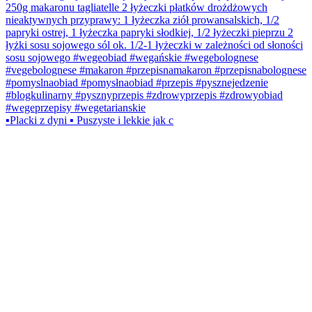
▪️Placki z dyni ▪️ Puszyste i lekkie jak c