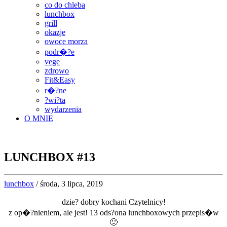
co do chleba
lunchbox
grill
okazje
owoce morza
podr�?e
vege
zdrowo
Fit&Easy
r�?ne
?wi?ta
wydarzenia
O MNIE
LUNCHBOX #13
lunchbox
/ środa, 3 lipca, 2019
dzie? dobry kochani Czytelnicy!
z op�?nieniem, ale jest! 13 ods?ona lunchboxowych przepis�w
🙂