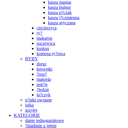
kasza manna
kasza bulgur
kasza p?czak
kasza j?czmienna
kasza gryczana
ciecierzyca
ry?
makaron
soczewica
kuskus
komosa ry?owa
RYBY
dorsz
krewetki
?oso?
makrela
pstr?g
?ledzie
tu?czyk
p?atki owsiane
jajka
grzyby
KATEGORIE
danie jednogarnkowe
?niadanie z jajem