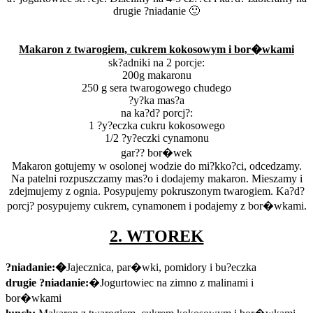
drugie ?niadanie 🙂
Makaron z twarogiem, cukrem kokosowym i bor�wkami
sk?adniki na 2 porcje:
200g makaronu
250 g sera twarogowego chudego
?y?ka mas?a
na ka?d? porcj?:
1 ?y?eczka cukru kokosowego
1/2 ?y?eczki cynamonu
gar?? bor�wek
Makaron gotujemy w osolonej wodzie do mi?kko?ci, odcedzamy.
Na patelni rozpuszczamy mas?o i dodajemy makaron. Mieszamy i
zdejmujemy z ognia. Posypujemy pokruszonym twarogiem. Ka?d?
porcj? posypujemy cukrem, cynamonem i podajemy z bor�wkami.
2. WTOREK
?niadanie:�
Jajecznica, par�wki, pomidory i bu?eczka
drugie ?niadanie:
�Jogurtowiec na zimno z malinami i
bor�wkami