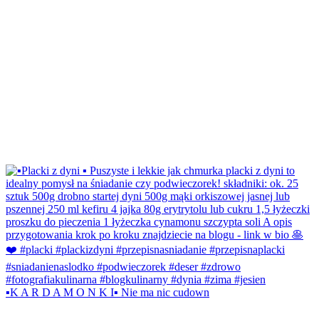
▪️K A R D A M O N K I▪️ Nie ma nic cudown