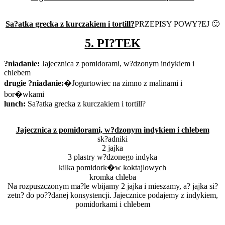
Sa?atka grecka z kurczakiem i tortill?
PRZEPISY POWY?EJ 🙂
5. PI?TEK
?niadanie:
Jajecznica z pomidorami, w?dzonym indykiem i
chlebem
drugie ?niadanie:
�Jogurtowiec na zimno z malinami i
bor�wkami
lunch:
Sa?atka grecka z kurczakiem i tortill?
Jajecznica z pomidorami, w?dzonym indykiem i chlebem
sk?adniki
2 jajka
3 plastry w?dzonego indyka
kilka pomidork�w koktajlowych
kromka chleba
Na rozpuszczonym ma?le wbijamy 2 jajka i mieszamy, a? jajka si?
zetn? do po??danej konsystencji. Jajecznice podajemy z indykiem,
pomidorkami i chlebem