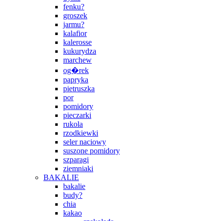
fenku?
groszek
jarmu?
kalafior
kalerosse
kukurydza
marchew
og�rek
papryka
pietruszka
por
pomidory
pieczarki
rukola
rzodkiewki
seler naciowy
suszone pomidory
szparagi
ziemniaki
BAKALIE
bakalie
budy?
chia
kakao