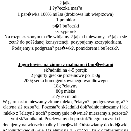
2 jajka
1 ?y?eczka mas?a
1 par�wka 100% mi?sa (drobiowa lub wieprzowa)
1 pomidor
p�? bu?eczki
szczypiorek
Na rozpuszczonym ma?le wbijamy 2 jajka i mieszamy, a? jajka sie
zetn? do po??danej konsystencji, posypujemy szczypiorkiem.
Podajemy z podgrzan? par�wk?, pomidorem i bu?eczk?.
Jogurtowiec na zimno z malinami i bor�wkami
sk?adniki na 4-5 porcji:
2 jogurty greckie proteinowe po 150g
200g serka homogenizowanego waniliowego
18g ?elatyny
80g mleka
2 ?y?ki miodu
W garnuszku mieszamy zimne mleko, ?elatyn? i podgrzewamy, a? ?
elatyna si? rozpu?ci. Pozosta?e sk?adniki dok?adnie mieszamy i jak
mleko z ?elatyn? troch? przestygnie r�wnie? mieszamy z pozosta?
ymi sk?adnikami. Przelewamy do prostok?tnego naczynia i
dodajemy na wierzch maliny i bor�wki. Odstawiamy do lod�wki,
a? jogurtowiec st??eje. Dzielimy na 4-5 cz??ci i ka?d? zabieramy na