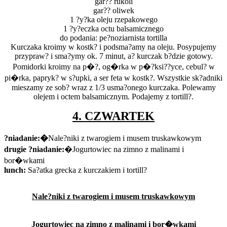
gar?? rukoli
gar?? oliwek
1 ?y?ka oleju rzepakowego
1 ?y?eczka octu balsamicznego
do podania: pe?noziarnista tortilla
Kurczaka kroimy w kostk? i podsma?amy na oleju. Posypujemy
przypraw? i sma?ymy ok. 7 minut, a? kurczak b?dzie gotowy.
Pomidorki kroimy na p�?, og�rka w p�?ksi??yce, cebul? w
pi�rka, papryk? w s?upki, a ser feta w kostk?. Wszystkie sk?adniki
mieszamy ze sob? wraz z 1/3 usma?onego kurczaka. Polewamy
olejem i octem balsamicznym. Podajemy z tortill?.
4. CZWARTEK
?niadanie:�
Nale?niki z twarogiem i musem truskawkowym
drugie ?niadanie:
�Jogurtowiec na zimno z malinami i
bor�wkami
lunch:
Sa?atka grecka z kurczakiem i tortill?
Nale?niki z twarogiem i musem truskawkowym
Jogurtowiec na zimno z malinami i bor�wkami