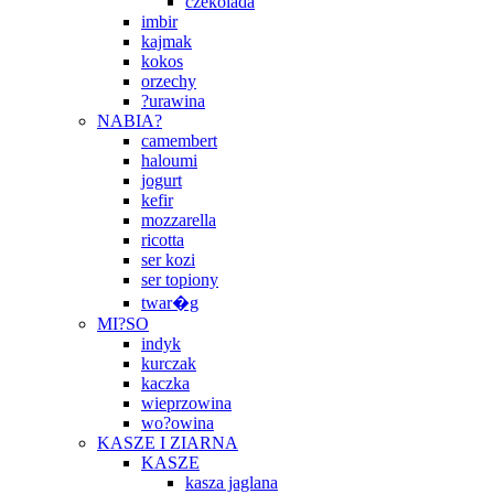
czekolada
imbir
kajmak
kokos
orzechy
?urawina
NABIA?
camembert
haloumi
jogurt
kefir
mozzarella
ricotta
ser kozi
ser topiony
twar�g
MI?SO
indyk
kurczak
kaczka
wieprzowina
wo?owina
KASZE I ZIARNA
KASZE
kasza jaglana