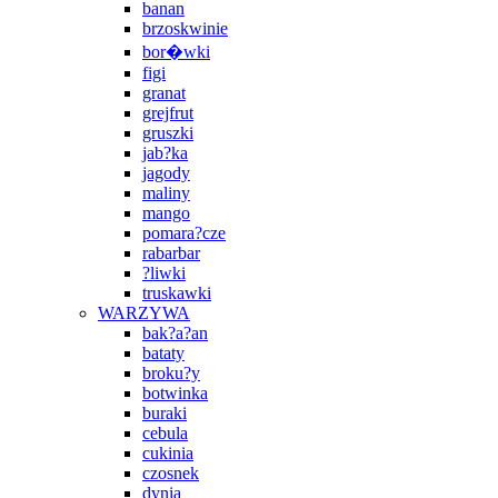
banan
brzoskwinie
bor�wki
figi
granat
grejfrut
gruszki
jab?ka
jagody
maliny
mango
pomara?cze
rabarbar
?liwki
truskawki
WARZYWA
bak?a?an
bataty
broku?y
botwinka
buraki
cebula
cukinia
czosnek
dynia