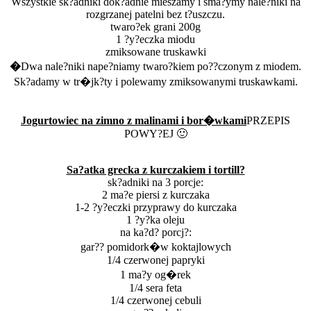
Wszystkie sk?adniki dok?adnie mieszamy i sma?ymy nale?niki na
rozgrzanej patelni bez t?uszczu.
twaro?ek grani 200g
1 ?y?eczka miodu
zmiksowane truskawki
�
Dwa nale?niki nape?niamy twaro?kiem po??czonym z miodem.
Sk?adamy w tr�jk?ty i polewamy zmiksowanymi truskawkami.
Jogurtowiec na zimno z malinami i bor�wkami
PRZEPIS
POWY?EJ 🙂
Sa?atka grecka z kurczakiem i tortill?
sk?adniki na 3 porcje:
2 ma?e piersi z kurczaka
1-2 ?y?eczki przyprawy do kurczaka
1 ?y?ka oleju
na ka?d? porcj?:
gar?? pomidork�w koktajlowych
1/4 czerwonej papryki
1 ma?y og�rek
1/4 sera feta
1/4 czerwonej cebuli