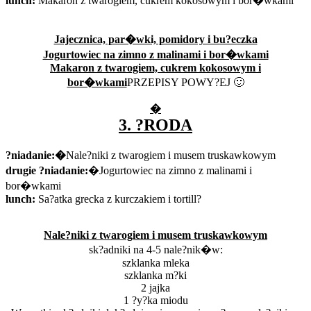
lunch:
Makaron z twarogiem, cukrem kokosowym i bor�wkami
Jajecznica, par�wki, pomidory i bu?eczka
Jogurtowiec na zimno z malinami i bor�wkami
Makaron z twarogiem, cukrem kokosowym i
bor�wkami
PRZEPISY POWY?EJ 🙂
�
3. ?RODA
?niadanie:�
Nale?niki z twarogiem i musem truskawkowym
drugie ?niadanie:
�Jogurtowiec na zimno z malinami i
bor�wkami
lunch:
Sa?atka grecka z kurczakiem i tortill?
Nale?niki z twarogiem i musem truskawkowym
sk?adniki na 4-5 nale?nik�w:
szklanka mleka
szklanka m?ki
2 jajka
1 ?y?ka miodu