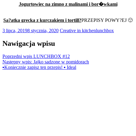
Jogurtowiec na zimno z malinami i bor�wkami
Sa?atka grecka z kurczakiem i tortill?
PRZEPISY POWY?EJ 🙂
3 lipca, 2019
8 stycznia, 2020
Creative in kitchen
lunchbox
Nawigacja wpisu
Poprzedni wpis
LUNCHBOX #12
Następny wpis:
Jajko sadzone w pomidorach
▪️Koniecznie zapisz ten przepis! ▪️ Ideal