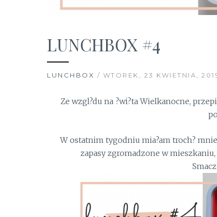
LUNCHBOX #4
LUNCHBOX
/ WTOREK, 23 KWIETNIA, 201
Ze wzgl?du na ?wi?ta Wielkanocne, przep
po
W ostatnim tygodniu mia?am troch? mniej
zapasy zgromadzone w mieszkaniu, 
Smacz