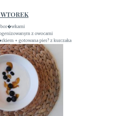
. WTOREK
i bor�wkami
mogenizowanym z owocami
rkiem + gotowana pier? z kurczaka