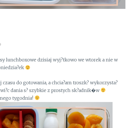
9
isy lunchboxowe dzisiaj wyj?tkowo we wtorek a nie w
niedzia?ek
 czasu do gotowania, a chcia?am troszk? wykorzysta?
wi?c dania s? szybkie z prostych sk?adnik�w
nego tygodnia!