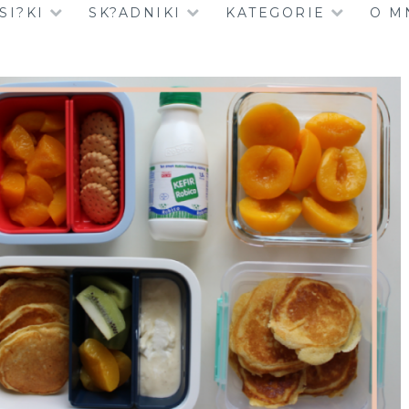
SI?KI
SK?ADNIKI
KATEGORIE
O M