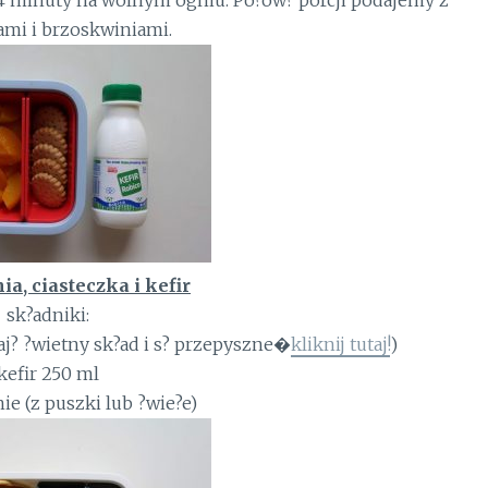
 minuty na wolnym ogniu. Po?ow? porcji podajemy z
mi i brzoskwiniami.
a, ciasteczka i kefir
sk?adniki:
aj? ?wietny sk?ad i s? przepyszne�
kliknij tutaj!
)
kefir 250 ml
ie (z puszki lub ?wie?e)