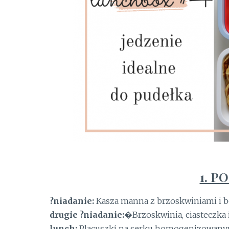
1. P
?niadanie:
Kasza manna z brzoskwiniami i
drugie ?niadanie:
�Brzoskwinia, ciasteczka i
lunch:
Placuszki na serku homogenizowany