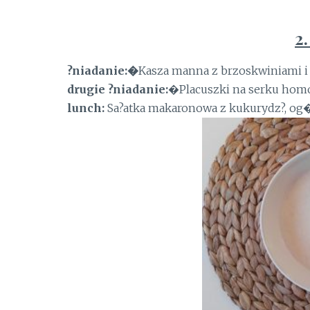
2
?niadanie:�
Kasza manna z brzoskwiniami 
drugie ?niadanie:
�Placuszki na serku ho
lunch:
Sa?atka makaronowa z kukurydz?, og�