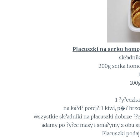
Placuszki na serku hom
sk?adnik
200g serka hom
100
1 ?y?eczka
na ka?d? porcj?: 1 kiwi, p�? b
Wszystkie sk?adniki na placuszki dobrze ??
adamy po ?y?ce masy i sma?ymy z obu st
Placuszki poda