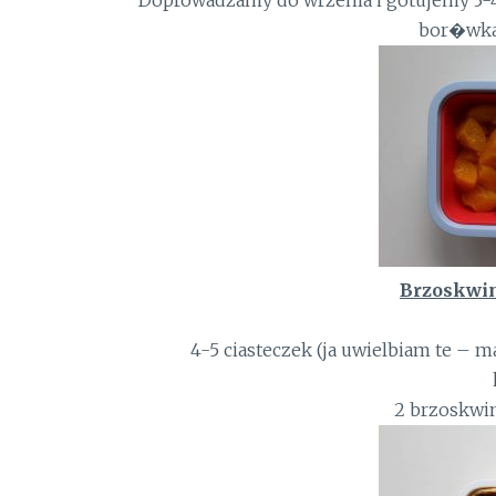
Doprowadzamy do wrzenia i gotujemy 3-4
bor�wka
Brzoskwini
4-5 ciasteczek (ja uwielbiam te – m
2 brzoskwin