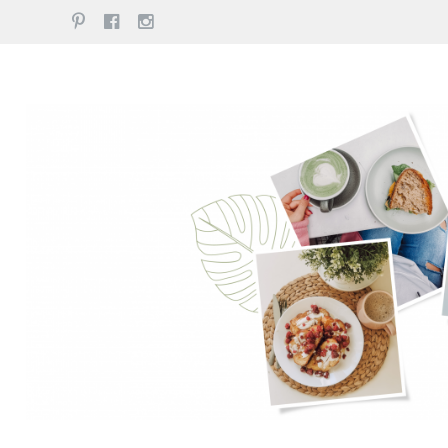
pinterest
facebook
instagram
Przejdź
do
treści
CHOD?, POGOTUJMY RAZEM!