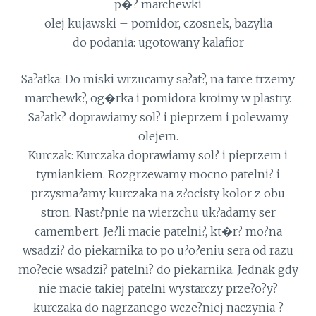
p�? marchewki
olej kujawski – pomidor, czosnek, bazylia
do podania: ugotowany kalafior
Sa?atka: Do miski wrzucamy sa?at?, na tarce trzemy
marchewk?, og�rka i pomidora kroimy w plastry.
Sa?atk? doprawiamy sol? i pieprzem i polewamy
olejem.
Kurczak: Kurczaka doprawiamy sol? i pieprzem i
tymiankiem. Rozgrzewamy mocno patelni? i
przysma?amy kurczaka na z?ocisty kolor z obu
stron. Nast?pnie na wierzchu uk?adamy ser
camembert. Je?li macie patelni?, kt�r? mo?na
wsadzi? do piekarnika to po u?o?eniu sera od razu
mo?ecie wsadzi? patelni? do piekarnika. Jednak gdy
nie macie takiej patelni wystarczy prze?o?y?
kurczaka do nagrzanego wcze?niej naczynia ?