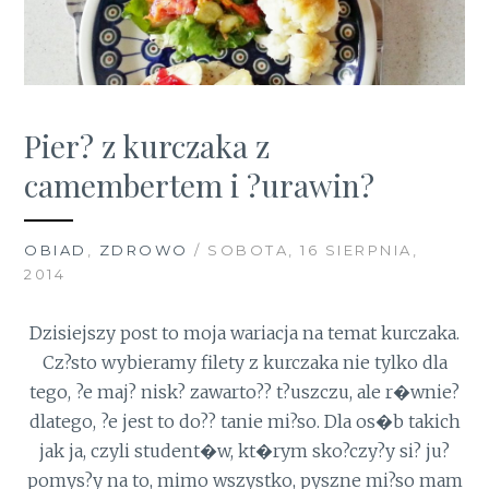
Pier? z kurczaka z
camembertem i ?urawin?
OBIAD
,
ZDROWO
/ SOBOTA, 16 SIERPNIA,
2014
Dzisiejszy post to moja wariacja na temat kurczaka.
Cz?sto wybieramy filety z kurczaka nie tylko dla
tego, ?e maj? nisk? zawarto?? t?uszczu, ale r�wnie?
dlatego, ?e jest to do?? tanie mi?so. Dla os�b takich
jak ja, czyli student�w, kt�rym sko?czy?y si? ju?
pomys?y na to, mimo wszystko, pyszne mi?so mam