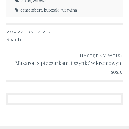
obiad
,
zdrowo
camembert
,
kurczak
,
?urawina
Nawigacja
POPRZEDNI WPIS
Risotto
wpisu
NASTĘPNY WPIS:
Makaron z pieczarkami i szynk? w kremowym
sosie