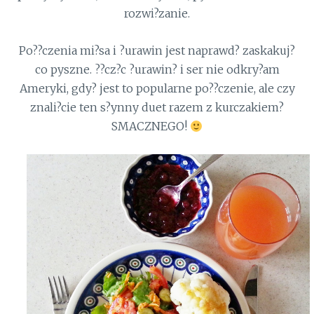
rozwi?zanie.
Po??czenia mi?sa i ?urawin jest naprawd? zaskakuj?
co pyszne. ??cz?c ?urawin? i ser nie odkry?am
Ameryki, gdy? jest to popularne po??czenie, ale czy
znali?cie ten s?ynny duet razem z kurczakiem?
SMACZNEGO!