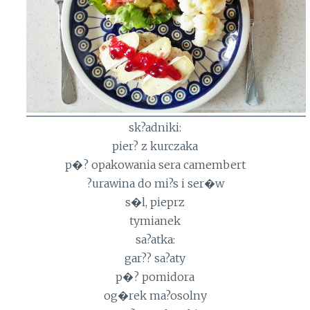
sk?adniki:
pier? z kurczaka
p�? opakowania sera camembert
?urawina do mi?s i ser�w
s�l, pieprz
tymianek
sa?atka:
gar?? sa?aty
p�? pomidora
og�rek ma?osolny