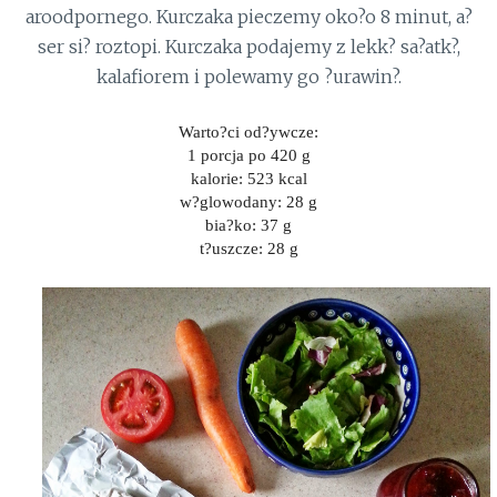
aroodpornego. Kurczaka pieczemy oko?o 8 minut, a?
ser si? roztopi. Kurczaka podajemy z lekk? sa?atk?,
kalafiorem i polewamy go ?urawin?.
Warto?ci od?ywcze:
1 porcja po 420 g
kalorie: 523 kcal
w?glowodany: 28 g
bia?ko: 37 g
t?uszcze: 28 g