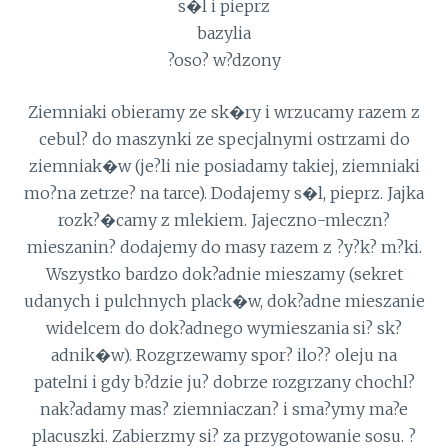
s�l i pieprz
bazylia
?oso? w?dzony
Ziemniaki obieramy ze sk�ry i wrzucamy razem z
cebul? do maszynki ze specjalnymi ostrzami do
ziemniak�w (je?li nie posiadamy takiej, ziemniaki
mo?na zetrze? na tarce). Dodajemy s�l, pieprz. Jajka
rozk?�camy z mlekiem. Jajeczno-mleczn?
mieszanin? dodajemy do masy razem z ?y?k? m?ki.
Wszystko bardzo dok?adnie mieszamy (sekret
udanych i pulchnych plack�w, dok?adne mieszanie
widelcem do dok?adnego wymieszania si? sk?
adnik�w). Rozgrzewamy spor? ilo?? oleju na
patelni i gdy b?dzie ju? dobrze rozgrzany chochl?
nak?adamy mas? ziemniaczan? i sma?ymy ma?e
placuszki. Zabierzmy si? za przygotowanie sosu. ?