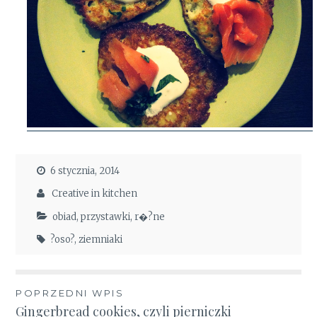
6 stycznia, 2014
Creative in kitchen
obiad
,
przystawki
,
r�?ne
?oso?
,
ziemniaki
Nawigacja
POPRZEDNI WPIS
Gingerbread cookies, czyli pierniczki