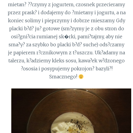
mietan? ??czymy z jogurtem, czosnek przecieramy
przez prask? i dodajemy do ?mietany i jogurtu, a na
koniec solimy i pieprzymy i dobrze mieszamy. Gdy
placki b?d? ju? gotowe (sm?zymy je z obu stron do
osi?gni?cia rumianej sk�rki, pami?tajmy, aby nie
sma?y? za szybko bo placki b?d? suche) ods?czamy
je papierem r?cznikowym z t?uszczu. Uk?adamy na
talerzu, k?adziemy kleks sosu, kawa?ek w?dzonego
?ososia i posypujemy pokrojon? bazyli?!
Smacznego!