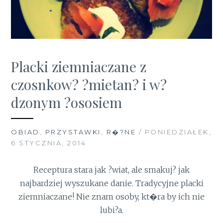
Placki ziemniaczane z
czosnkow? ?mietan? i w?
dzonym ?ososiem
OBIAD
,
PRZYSTAWKI
,
R�?NE
/ PONIEDZIAŁEK,
6 STYCZNIA, 2014
Receptura stara jak ?wiat, ale smakuj? jak
najbardziej wyszukane danie. Tradycyjne placki
ziemniaczane! Nie znam osoby, kt�ra by ich nie
lubi?a.