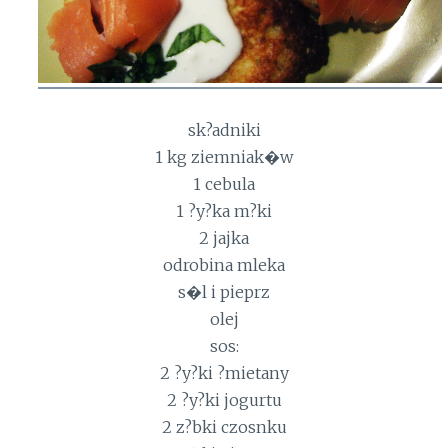
sk?adniki
1 kg ziemniak�w
1 cebula
1 ?y?ka m?ki
2 jajka
odrobina mleka
s�l i pieprz
olej
sos:
2 ?y?ki ?mietany
2 ?y?ki jogurtu
2 z?bki czosnku