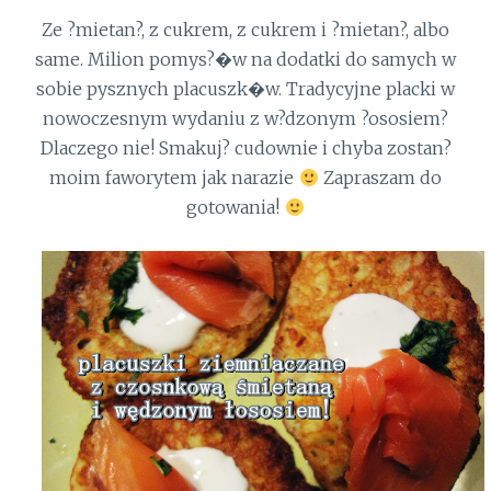
Ze ?mietan?, z cukrem, z cukrem i ?mietan?, albo
same. Milion pomys?�w na dodatki do samych w
sobie pysznych placuszk�w. Tradycyjne placki w
nowoczesnym wydaniu z w?dzonym ?ososiem?
Dlaczego nie! Smakuj? cudownie i chyba zostan?
moim faworytem jak narazie
Zapraszam do
gotowania!