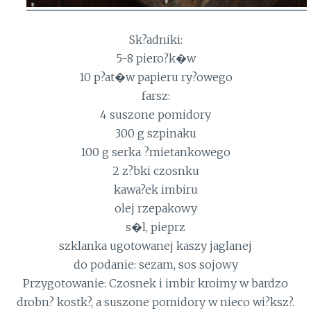
Sk?adniki:
5-8 piero?k�w
10 p?at�w papieru ry?owego
farsz:
4 suszone pomidory
300 g szpinaku
100 g serka ?mietankowego
2 z?bki czosnku
kawa?ek imbiru
olej rzepakowy
s�l, pieprz
szklanka ugotowanej kaszy jaglanej
do podanie: sezam, sos sojowy
Przygotowanie: Czosnek i imbir kroimy w bardzo
drobn? kostk?, a suszone pomidory w nieco wi?ksz?.