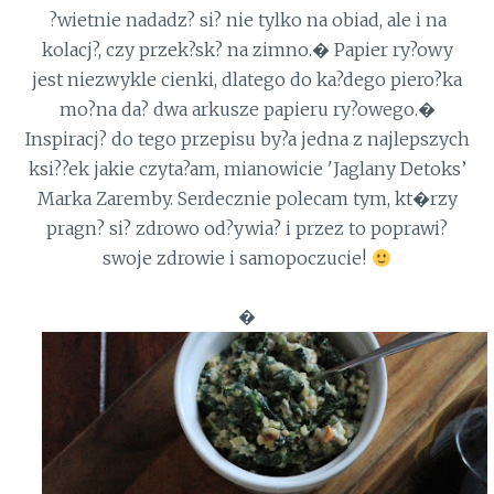
?wietnie nadadz? si? nie tylko na obiad, ale i na
kolacj?, czy przek?sk? na zimno.� Papier ry?owy
jest niezwykle cienki, dlatego do ka?dego piero?ka
mo?na da? dwa arkusze papieru ry?owego.�
Inspiracj? do tego przepisu by?a jedna z najlepszych
ksi??ek jakie czyta?am, mianowicie 'Jaglany Detoks’
Marka Zaremby. Serdecznie polecam tym, kt�rzy
pragn? si? zdrowo od?ywia? i przez to poprawi?
swoje zdrowie i samopoczucie!
�