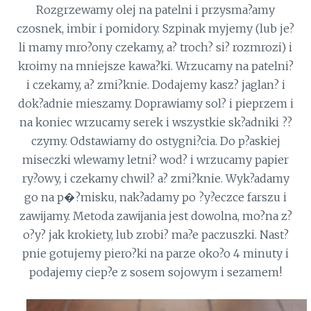
Rozgrzewamy olej na patelni i przysma?amy
czosnek, imbir i pomidory. Szpinak myjemy (lub je?
li mamy mro?ony czekamy, a? troch? si? rozmrozi) i
kroimy na mniejsze kawa?ki. Wrzucamy na patelni?
i czekamy, a? zmi?knie. Dodajemy kasz? jaglan? i
dok?adnie mieszamy. Doprawiamy sol? i pieprzem i
na koniec wrzucamy serek i wszystkie sk?adniki ??
czymy. Odstawiamy do ostygni?cia. Do p?askiej
miseczki wlewamy letni? wod? i wrzucamy papier
ry?owy, i czekamy chwil? a? zmi?knie. Wyk?adamy
go na p�?misku, nak?adamy po ?y?eczce farszu i
zawijamy. Metoda zawijania jest dowolna, mo?na z?
o?y? jak krokiety, lub zrobi? ma?e paczuszki. Nast?
pnie gotujemy piero?ki na parze oko?o 4 minuty i
podajemy ciep?e z sosem sojowym i sezamem!