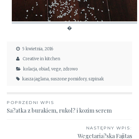
�
5 kwietnia, 2016
Creative in kitchen
kolacja
,
obiad
,
vege
,
zdrowo
kasza jaglana
,
suszone pomidory
,
szpinak
Nawigacja
POPRZEDNI WPIS
Sa?atka z burakiem, rukol? i kozim serem
wpisu
NASTĘPNY WPIS:
Wegetaria?ska Fajitas