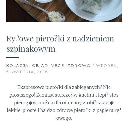
Ry?owe piero?ki z nadzieniem
szpinakowym
KOLACJA
,
OBIAD
,
VEGE
,
ZDROWO
/ WTOREK,
5 KWIETNIA, 2016
Ekspresowe piero?ki dla zabieganych? Nic
prostszego! Zamiast stercze? w kuchni i lepi? stos
pierog�w, mo?na dla odmiany zrobi? takie �
lekkie, proste i bardzo zdrowe piero?ki z papieru ry?
owego.