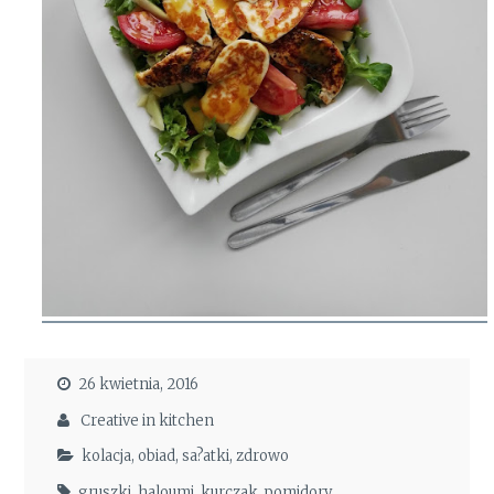
26 kwietnia, 2016
Creative in kitchen
kolacja
,
obiad
,
sa?atki
,
zdrowo
gruszki
,
haloumi
,
kurczak
,
pomidory