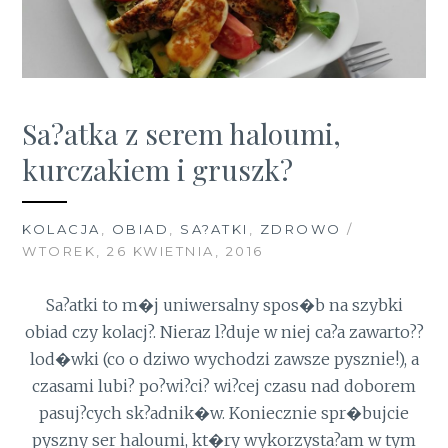
Sa?atka z serem haloumi,
kurczakiem i gruszk?
KOLACJA
,
OBIAD
,
SA?ATKI
,
ZDROWO
/
WTOREK, 26 KWIETNIA, 2016
Sa?atki to m�j uniwersalny spos�b na szybki
obiad czy kolacj?. Nieraz l?duje w niej ca?a zawarto??
lod�wki (co o dziwo wychodzi zawsze pysznie!), a
czasami lubi? po?wi?ci? wi?cej czasu nad doborem
pasuj?cych sk?adnik�w. Koniecznie spr�bujcie
pyszny ser haloumi, kt�ry wykorzysta?am w tym