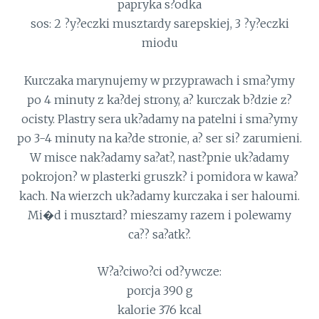
papryka s?odka
sos: 2 ?y?eczki musztardy sarepskiej, 3 ?y?eczki
miodu
Kurczaka marynujemy w przyprawach i sma?ymy
po 4 minuty z ka?dej strony, a? kurczak b?dzie z?
ocisty. Plastry sera uk?adamy na patelni i sma?ymy
po 3-4 minuty na ka?de stronie, a? ser si? zarumieni.
W misce nak?adamy sa?at?, nast?pnie uk?adamy
pokrojon? w plasterki gruszk? i pomidora w kawa?
kach. Na wierzch uk?adamy kurczaka i ser haloumi.
Mi�d i musztard? mieszamy razem i polewamy
ca?? sa?atk?.
W?a?ciwo?ci od?ywcze:
porcja 390 g
kalorie 376 kcal