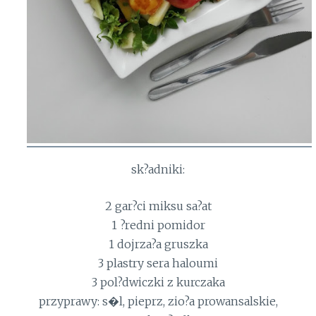
sk?adniki:
2 gar?ci miksu sa?at
1 ?redni pomidor
1 dojrza?a gruszka
3 plastry sera haloumi
3 pol?dwiczki z kurczaka
przyprawy: s�l, pieprz, zio?a prowansalskie,