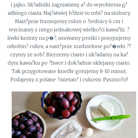
i jajko. Sk?adniki zagniatamy, a? do wyrobienia g?
adkiego ciasta. Naj?atwiej b?dzie to robi? na stolnicy.
Nast?pnie formujemy rulon o ?rednicy 6 cm i
wycinamy z niego jednakowej wielko?ci kawa?ki. ?
liwki kroimy na p�?, usuwamy pestki i posypujemy
odrobin? cukru, a nast?pnie rozdzielone po?�wki ??
czymy ze sob?. Bierzemy ciasto i uk?adamy na ka?
dym kawa?ku po ?liwce i dok?adnie sklejamy ciasto.
Tak przygotowane knedle gotujemy 8-10 minut.
Podajemy z polane ?mietan? i cukrem. Pyszno?ci!