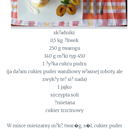
sk?adniki:
0,5 kg ?liwek
250 g twarogu
140 g m?ki typ 450
1 ?y?ka cukru pudru
(ja da?am cukier puder waniliowy w?asnej roboty, ale
zwyk?y te? si? nada)
1 jajko
szczypta soli
?mietana
cukier trzcinowy
W misce mieszamy m?k?, twar�g, s�l, cukier puder