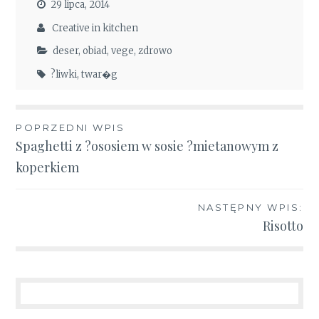
29 lipca, 2014
Creative in kitchen
deser
,
obiad
,
vege
,
zdrowo
?liwki
,
twar�g
Nawigacja
POPRZEDNI WPIS
Spaghetti z ?ososiem w sosie ?mietanowym z
wpisu
koperkiem
NASTĘPNY WPIS:
Risotto