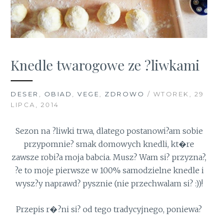
Knedle twarogowe ze ?liwkami
DESER
,
OBIAD
,
VEGE
,
ZDROWO
/ WTOREK, 29
LIPCA, 2014
Sezon na ?liwki trwa, dlatego postanowi?am sobie
przypomnie? smak domowych knedli, kt�re
zawsze robi?a moja babcia. Musz? Wam si? przyzna?,
?e to moje pierwsze w 100% samodzielne knedle i
wysz?y naprawd? pysznie (nie przechwalam si? :))!
Przepis r�?ni si? od tego tradycyjnego, poniewa?