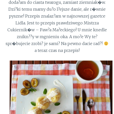
doda?am do ciasta twarogu, zamiast ziemniak�w.
Dzi?ki temu mamy du?o l?ejsze danie, ale r�wnie
pyszne! Przepis znalaz?am w najnowszej gazetce
Lidla. Jest to przepis prawdziwego Mistrza
Cukiernik�w – Paw?a Ma?eckiego! U mnie knedle
znikn??y w mgnieniu oka. A mo?e Wy te?
spr�bujecie zrobi? je sami? Na pewno dacie rad?!
a teraz czas na przepis!