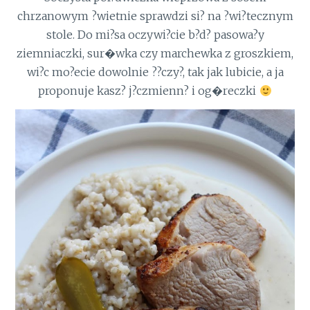
chrzanowym ?wietnie sprawdzi si? na ?wi?tecznym
stole. Do mi?sa oczywi?cie b?d? pasowa?y
ziemniaczki, sur�wka czy marchewka z groszkiem,
wi?c mo?ecie dowolnie ??czy?, tak jak lubicie, a ja
proponuje kasz? j?czmienn? i og�reczki