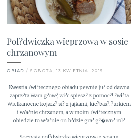
Pol?dwiczka wieprzowa w sosie
chrzanowym
OBIAD
/ SOBOTA, 13 KWIETNIA, 2019
Kwestia ?wi?tecznego obiadu pewnie ju? od dawna
zaprz?ta Wam g?ow?, wi?c spiesz? z pomoc?! ?wi?ta
Wielkanocne kojarz? si? z jajkami, kie?bas?, ?urkiem
i w?a?nie chrzanem, a w moim ?wi?tecznym
obiedzie to w?a?nie on b?dzie gra? g?�wn? rol?.
Soczysta pol?dwiczka wieprzowa z sosem