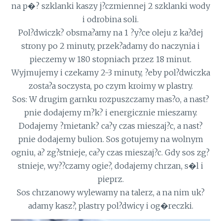
na p�? szklanki kaszy j?czmiennej 2 szklanki wody
i odrobina soli.
Pol?dwiczk? obsma?amy na 1 ?y?ce oleju z ka?dej
strony po 2 minuty, przek?adamy do naczynia i
pieczemy w 180 stopniach przez 18 minut.
Wyjmujemy i czekamy 2-3 minuty, ?eby pol?dwiczka
zosta?a soczysta, po czym kroimy w plastry.
Sos: W drugim garnku rozpuszczamy mas?o, a nast?
pnie dodajemy m?k? i energicznie mieszamy.
Dodajemy ?mietank? ca?y czas mieszaj?c, a nast?
pnie dodajemy bulion. Sos gotujemy na wolnym
ogniu, a? zg?stnieje, ca?y czas mieszaj?c. Gdy sos zg?
stnieje, wy??czamy ogie?, dodajemy chrzan, s�l i
pieprz.
Sos chrzanowy wylewamy na talerz, a na nim uk?
adamy kasz?, plastry pol?dwicy i og�reczki.