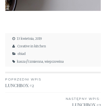
13 kwietnia, 2019
Creative in kitchen
obiad
kasza j?czmienna
,
wieprzowina
Nawigacja
POPRZEDNI WPIS
LUNCHBOX #2
wpisu
NASTĘPNY WPIS:
LUNCHBOX #3