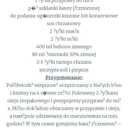
1 ?y?ka przyprawy do mi?s
p�? szklanki kaszy j?czmiennej
do podania: og�reczki kiszone lub konserwowe
sos chrzanowy:
2 ?y?ki mas?a
2 ?y?ki m?ki
400 ml bulionu zimnego
80 ml ?mietanki 30% zimnej
2-3 ?y?ki tartego chrzanu
szczypta soli i pieprzu
Przygotowanie:
Pol?dwiczk? wieprzow? oczyszczamy z bia?ych b?on
i kroimy na 4 r�wne cz??ci. Polewamy 2 ?y?kami
oleju rzepakowego i posypujemy przypraw? do mi?
s. Mi?so dok?adnie obtaczamy w przyprawie i oleju,
a nast?pnie odstawiamy do marynowania na min.
godzin?. W tym czasie gotujemy kasz? j?czmienn? –