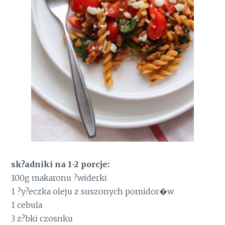
sk?adniki na 1-2 porcje:
100g makaronu ?widerki
1 ?y?eczka oleju z suszonych pomidor�w
1 cebula
3 z?bki czosnku