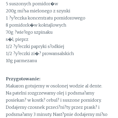
5 suszonych pomidor�w
200g mi?sa mielonego z szynki
1 ?y?eczka koncentratu pomidorowego
8 pomidork�w koktajlowych
70g ?wie?ego szpinaku
s�l, pieprz
1/2 ?y?eczki papryki s?odkiej
1/2 ?y?eczki zi�? prowansalskich
10g parmezanu
Przygotowanie:
Makaron gotujemy w osolonej wodzie al dente.
Na patelni rozgrzewamy olej i podsma?amy
posiekan? w kostk? cebul? i suszone pomidory.
Dodajemy czosnek przeci?ni?ty przez prask? i
podsma?amy 3 minuty. Nast?pnie dodajemy mi?so