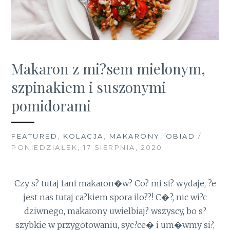
Makaron z mi?sem mielonym,
szpinakiem i suszonymi
pomidorami
FEATURED
,
KOLACJA
,
MAKARONY
,
OBIAD
/
PONIEDZIAŁEK, 17 SIERPNIA, 2020
Czy s? tutaj fani makaron�w?
Co? mi si? wydaje, ?e
jest nas tutaj ca?kiem spora ilo??! C�?, nic wi?c
dziwnego, makarony uwielbiaj? wszyscy, bo s?
szybkie w przygotowaniu, syc?ce� i um�wmy si?,