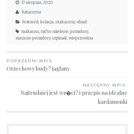
17 sierpnia, 2020
Katarzyna
featured
,
kolacja
,
makarony
,
obiad
makaron
,
mi?so mielone
,
pomidory
,
suszone pomidory
,
szpinak
,
wieprzowina
Nawigacja
POPRZEDNI WPIS
Orzechowy budy? jaglany
wpisu
NASTĘPNY WPIS:
Najtrudniej jest wr�ci? i przepis na idealne
kardamonki