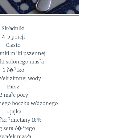
Sk?adniki:
4-5 porcji
Ciasto:
lanki m?ki pszennej
ki solonego mas?a
1 ?�?tko
y?ek zimnej wody
Farsz:
2 ma?e pory
nego boczku w?dzonego
2 jajka
y?ki ?mietany 18%
g sera ?�?tego
awa?ek mas?a