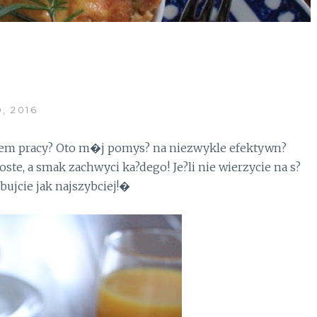
, 2016
dem pracy? Oto m�j pomys? na niezwykle efektywn?
ste, a smak zachwyci ka?dego! Je?li nie wierzycie na s?
ujcie jak najszybciej!�