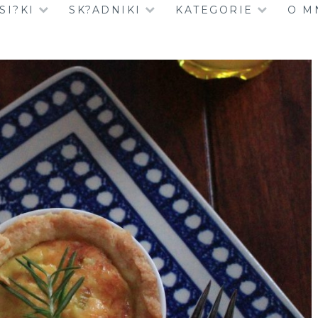
SI?KI
SK?ADNIKI
KATEGORIE
O M