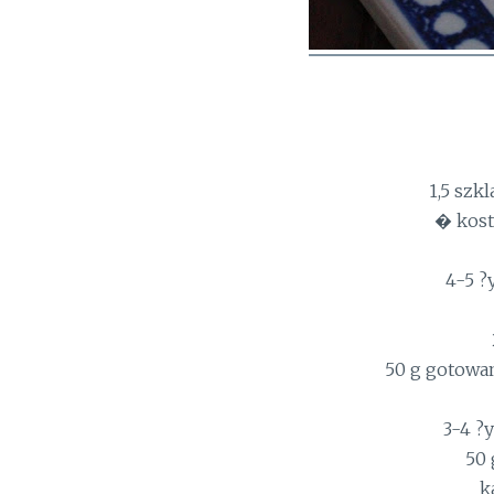
1,5 szk
� kost
4-5 ?
50 g gotowa
3-4 ?
50 
k