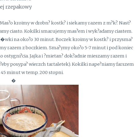
lej rzepakowy
Mas?o kroimy w drobn? kostk? i siekamy razem z m?k?. Nast?
iamy ciasto. Kokilki smarujemy mas?em i wyk?adamy ciastem.
wki na oko?o 30 minut. Boczek kroimy w kostk? i przysma?
amy razem z boczkiem. Sma?ymy oko?o 5-7 minut i pod koniec
ostygni?cia. Jajka i ?mietan? dok?adnie mieszamy razem i
 ?eby posypa? wierzch tartaletek). Kokilki nape?niamy farszem
 45 minut w temp. 200 stopni.
�