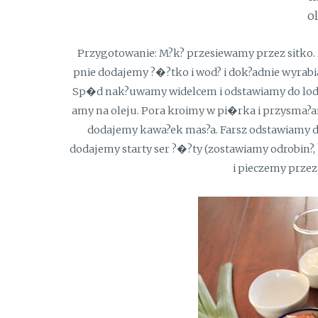
o
Przygotowanie: M?k? przesiewamy przez sitko. 
pnie dodajemy ?�?tko i wod? i dok?adnie wyrab
Sp�d nak?uwamy widelcem i odstawiamy do lod�
amy na oleju. Pora kroimy w pi�rka i przysma?
dodajemy kawa?ek mas?a. Farsz odstawiamy do 
dodajemy starty ser ?�?ty (zostawiamy odrobin?,
i pieczemy przez