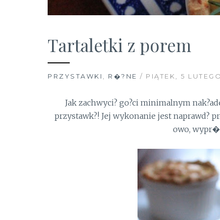
Tartaletki z porem
PRZYSTAWKI
,
R�?NE
/ PIĄTEK, 5 LUTEGO
Jak zachwyci? go?ci minimalnym nak?a
przystawk?! Jej wykonanie jest naprawd? pro
owo, wypr�b