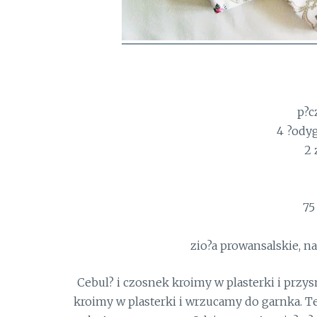
p?c
4 ?odyg
2 
75
zio?a prowansalskie, na
Cebul? i czosnek kroimy w plasterki i przy
kroimy w plasterki i wrzucamy do garnka. T