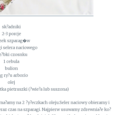
sk?adniki
2-3 porcje
zek szparag�w
i selera naciowego
z?bki czosnku
1 cebula
bulion
 g ry?u arborio
olej
tka pietruszki (?wie?a lub suszona)
sma?amy na 2 ?y?eczkach oleju.Seler naciowy obieramy i
eraz czas na szparagi. Najpierw usuwamy zdrewnia?e ko?