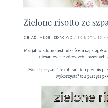
Zielone risotto ze sz
OBIAD
,
VEGE
,
ZDROWO
/ SOBOTA, 16 MA
Maj jak wiadomo jest miesi?cem szparag�w.
niesamowicie zdrowych i pysznych w
Musz? przyzna?, ?e robi?am ten przepis pier
wykorzysta? ten przepis p�