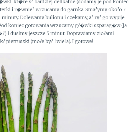
ki, kt�re s? bardziej delikatne (dodamy je pod koniec
sterki i r�wnie? wrzucamy do garnka. Sma?ymy oko?o 3
minuty. Dolewamy bulionu i czekamy, a? ry? go wypije.
. Pod koniec gotowania wrzucamy g?�wki szparag�w (ja
?) i dusimy jeszcze 5 minut. Doprawiamy zio?ami
? pietruszki (mo?e by? ?wie?a). I gotowe!