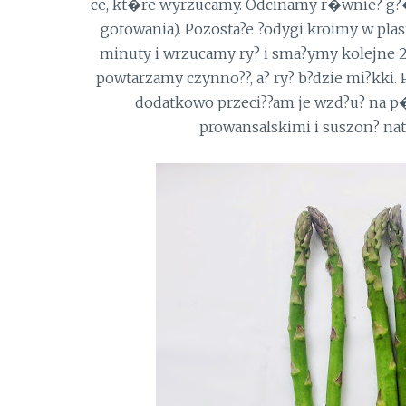
ce, kt�re wyrzucamy. Odcinamy r�wnie? g?�w
gotowania). Pozosta?e ?odygi kroimy w pla
minuty i wrzucamy ry? i sma?ymy kolejne 2 
powtarzamy czynno??, a? ry? b?dzie mi?kki
dodatkowo przeci??am je wzd?u? na p�
prowansalskimi i suszon? natk