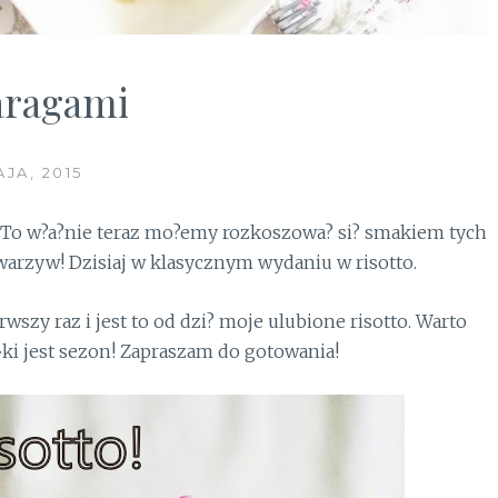
paragami
JA, 2015
 To w?a?nie teraz mo?emy rozkoszowa? si? smakiem tych
arzyw! Dzisiaj w klasycznym wydaniu w risotto.
wszy raz i jest to od dzi? moje ulubione risotto. Warto
ki jest sezon! Zapraszam do gotowania!