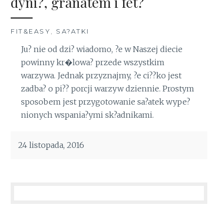
dyni?, granatem i fet?
FIT&EASY
,
SA?ATKI
Ju? nie od dzi? wiadomo, ?e w Naszej diecie
powinny kr�lowa? przede wszystkim
warzywa. Jednak przyznajmy, ?e ci??ko jest
zadba? o pi?? porcji warzyw dziennie. Prostym
sposobem jest przygotowanie sa?atek wype?
nionych wspania?ymi sk?adnikami.
24 listopada, 2016