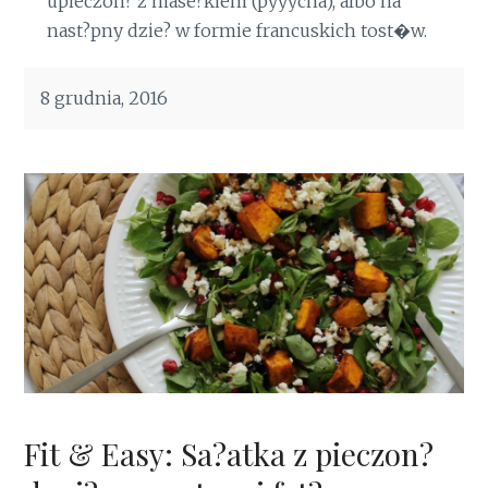
upieczon? z mase?kiem (pyyycha), albo na
nast?pny dzie? w formie francuskich tost�w.
8 grudnia, 2016
Fit & Easy: Sa?atka z pieczon?