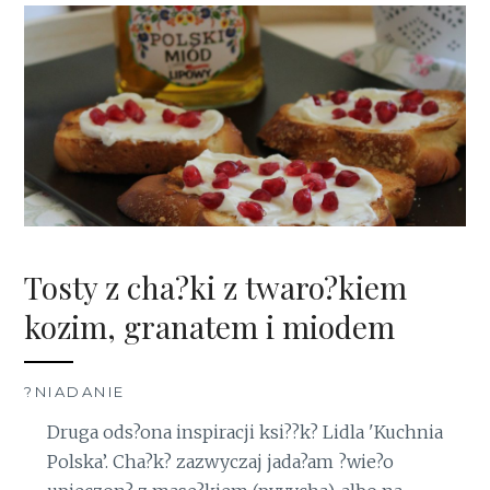
Tosty z cha?ki z twaro?kiem
kozim, granatem i miodem
?NIADANIE
Druga ods?ona inspiracji ksi??k? Lidla 'Kuchnia
Polska’. Cha?k? zazwyczaj jada?am ?wie?o