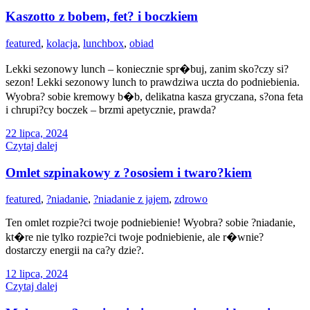
Kaszotto z bobem, fet? i boczkiem
featured
,
kolacja
,
lunchbox
,
obiad
Lekki sezonowy lunch – koniecznie spr�buj, zanim sko?czy si?
sezon! Lekki sezonowy lunch to prawdziwa uczta do podniebienia.
Wyobra? sobie kremowy b�b, delikatna kasza gryczana, s?ona feta
i chrupi?cy boczek – brzmi apetycznie, prawda?
22 lipca, 2024
Czytaj dalej
Omlet szpinakowy z ?ososiem i twaro?kiem
featured
,
?niadanie
,
?niadanie z jajem
,
zdrowo
Ten omlet rozpie?ci twoje podniebienie! Wyobra? sobie ?niadanie,
kt�re nie tylko rozpie?ci twoje podniebienie, ale r�wnie?
dostarczy energii na ca?y dzie?.
12 lipca, 2024
Czytaj dalej