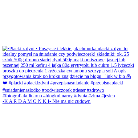
▪️K A R D A M O N K I▪️ Nie ma nic cudown