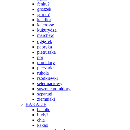
fenku?
groszek
jarmu?
kalafior
kalerosse
kukurydza
marchew
og�rek
papryka
pietruszka
por
pomidory
pieczarki
rukola
rzodkiewki
seler naciowy
suszone pomidory
szparagi
ziemniaki
BAKALIE
bakalie
budy?
chia
kakao