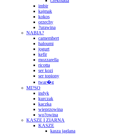
czekolada
imbir
kajmak
kokos
orzechy
?urawina
NABIA?
camembert
haloumi
jogurt
kefir
mozzarella
ricotta
ser kozi
ser topiony
twar�g
MI?SO
indyk
kurczak
kaczka
wieprzowina
wo?owina
KASZE I ZIARNA
KASZE
kasza jaglana