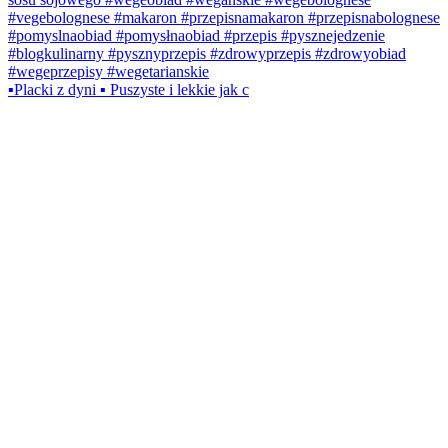
▪️Placki z dyni ▪️ Puszyste i lekkie jak c