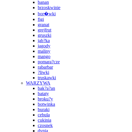
banan
brzoskwinie
bor�wki
figi
granat
grejfrut
gruszki
jab?ka
jagody
maliny
mango
pomara?cze
rabarbar
?liwki
truskawki
WARZYWA
bak?a?an
bataty
broku?y
botwinka
buraki
cebula
cukinia
czosnek
dynia