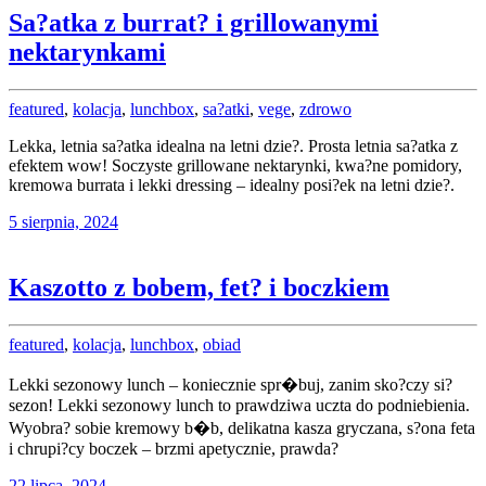
Sa?atka z burrat? i grillowanymi
nektarynkami
featured
,
kolacja
,
lunchbox
,
sa?atki
,
vege
,
zdrowo
Lekka, letnia sa?atka idealna na letni dzie?. Prosta letnia sa?atka z
efektem wow! Soczyste grillowane nektarynki, kwa?ne pomidory,
kremowa burrata i lekki dressing – idealny posi?ek na letni dzie?.
5 sierpnia, 2024
Kaszotto z bobem, fet? i boczkiem
featured
,
kolacja
,
lunchbox
,
obiad
Lekki sezonowy lunch – koniecznie spr�buj, zanim sko?czy si?
sezon! Lekki sezonowy lunch to prawdziwa uczta do podniebienia.
Wyobra? sobie kremowy b�b, delikatna kasza gryczana, s?ona feta
i chrupi?cy boczek – brzmi apetycznie, prawda?
22 lipca, 2024