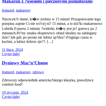
Makaron z ?ososiem i pieczonymi pomidorami
featured
,
makarony
Niezwyk?e danie, kt�re zrobisz w 15 minut! Przygotowanie tego
przepisu zajmie Ci nie wi?cej ni? 15 minut, a to dzi?ki makaronowi
Lubella Express 2 minuty ?widerki, kt�ry jest ju? gotowy po 2
minutach.Pe?ny smaku ekspresowy obiad idealny na zabiegany
dzie? lub gdy po prostu nie lubisz sp?dza? d?ugiego czasu w
kuchni, a lubisz dobrze zje??. […]
11 lipca, 2024
Czytaj dalej
Dyniowy Mac’n’Cheese
featured
,
makarony
,
zdrowo
Zdrowszy odpowiednik ameryka?skiego klasyka, prawdziwy
comfort food!
19 stycznia, 2024
Czytaj dalej