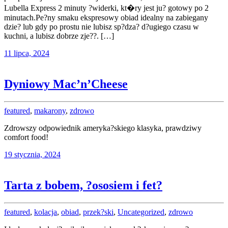
Lubella Express 2 minuty ?widerki, kt�ry jest ju? gotowy po 2
minutach.Pe?ny smaku ekspresowy obiad idealny na zabiegany
dzie? lub gdy po prostu nie lubisz sp?dza? d?ugiego czasu w
kuchni, a lubisz dobrze zje??. […]
11 lipca, 2024
Dyniowy Mac’n’Cheese
featured
,
makarony
,
zdrowo
Zdrowszy odpowiednik ameryka?skiego klasyka, prawdziwy
comfort food!
19 stycznia, 2024
Tarta z bobem, ?ososiem i fet?
featured
,
kolacja
,
obiad
,
przek?ski
,
Uncategorized
,
zdrowo