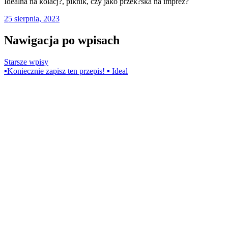
Idealna na kolacj?, piknik, czy jako przek?ska na imprez?
25 sierpnia, 2023
Nawigacja po wpisach
Starsze wpisy
▪️Koniecznie zapisz ten przepis! ▪️ Ideal