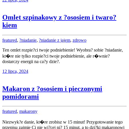
Omlet szpinakowy z ?ososiem i twaro?
kiem
featured
,
?niadanie
,
?niadanie z jajem
,
zdrowo
Ten omlet rozpie?ci twoje podniebienie! Wyobra? sobie ?niadanie,
kt�re nie tylko rozpie?ci twoje podniebienie, ale r�wnie?
dostarczy energii na ca?y dzie?.
12 lipca, 2024
Makaron z ?ososiem i pieczonymi
pomidorami
featured
,
makarony
Niezwyk?e danie, kt�re zrobisz w 15 minut! Przygotowanie tego
przepisu zajmie Ci nie wi?cej ni? 15 minut, a to dzi?ki makaronowi