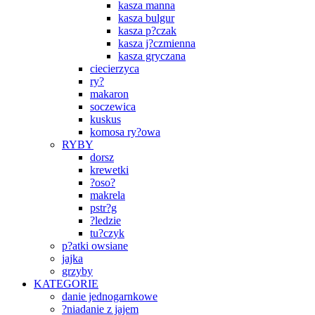
kasza manna
kasza bulgur
kasza p?czak
kasza j?czmienna
kasza gryczana
ciecierzyca
ry?
makaron
soczewica
kuskus
komosa ry?owa
RYBY
dorsz
krewetki
?oso?
makrela
pstr?g
?ledzie
tu?czyk
p?atki owsiane
jajka
grzyby
KATEGORIE
danie jednogarnkowe
?niadanie z jajem