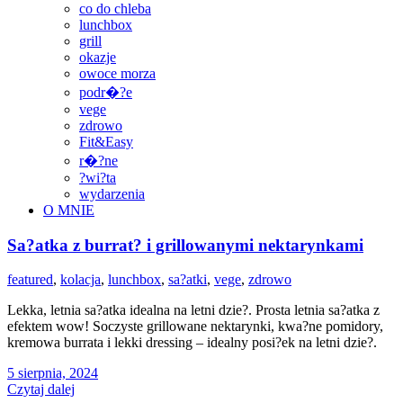
co do chleba
lunchbox
grill
okazje
owoce morza
podr�?e
vege
zdrowo
Fit&Easy
r�?ne
?wi?ta
wydarzenia
O MNIE
Sa?atka z burrat? i grillowanymi nektarynkami
featured
,
kolacja
,
lunchbox
,
sa?atki
,
vege
,
zdrowo
Lekka, letnia sa?atka idealna na letni dzie?. Prosta letnia sa?atka z
efektem wow! Soczyste grillowane nektarynki, kwa?ne pomidory,
kremowa burrata i lekki dressing – idealny posi?ek na letni dzie?.
5 sierpnia, 2024
Czytaj dalej