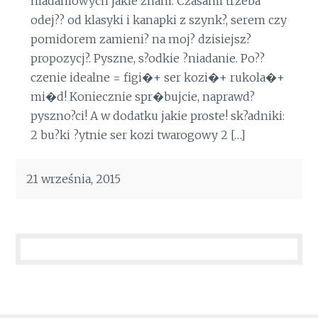
niadaniowych jakie znam. Czasami trzeba
odej?? od klasyki i kanapki z szynk?, serem czy
pomidorem zamieni? na moj? dzisiejsz?
propozycj?. Pyszne, s?odkie ?niadanie. Po??
czenie idealne = figi�+ ser kozi�+ rukola�+
mi�d! Koniecznie spr�bujcie, naprawd?
pyszno?ci! A w dodatku jakie proste! sk?adniki:
2 bu?ki ?ytnie ser kozi twarogowy 2 […]
21 września, 2015