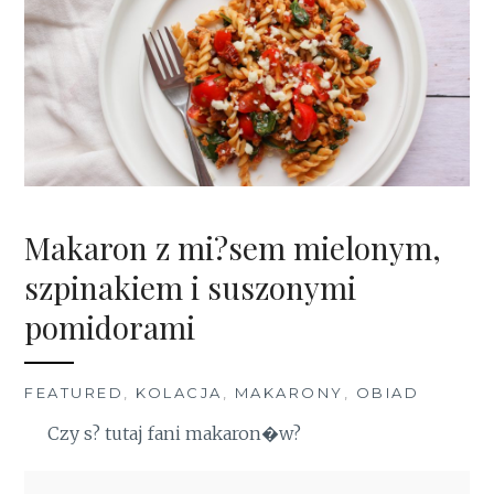
Makaron z mi?sem mielonym,
szpinakiem i suszonymi
pomidorami
FEATURED
,
KOLACJA
,
MAKARONY
,
OBIAD
Czy s? tutaj fani makaron�w?