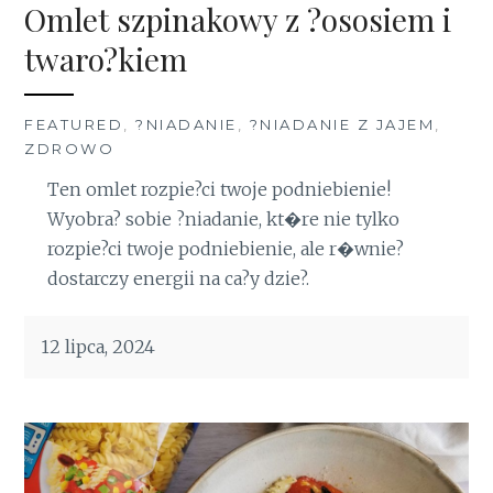
Omlet szpinakowy z ?ososiem i
twaro?kiem
FEATURED
,
?NIADANIE
,
?NIADANIE Z JAJEM
,
ZDROWO
Ten omlet rozpie?ci twoje podniebienie!
Wyobra? sobie ?niadanie, kt�re nie tylko
rozpie?ci twoje podniebienie, ale r�wnie?
dostarczy energii na ca?y dzie?.
12 lipca, 2024