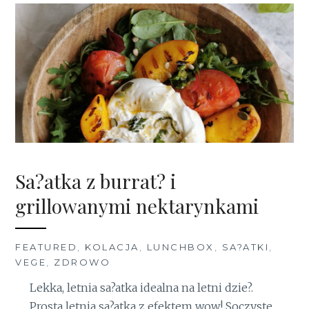
Sa?atka z burrat? i
grillowanymi nektarynkami
FEATURED
,
KOLACJA
,
LUNCHBOX
,
SA?ATKI
,
VEGE
,
ZDROWO
Lekka, letnia sa?atka idealna na letni dzie?.
Prosta letnia sa?atka z efektem wow! Soczyste