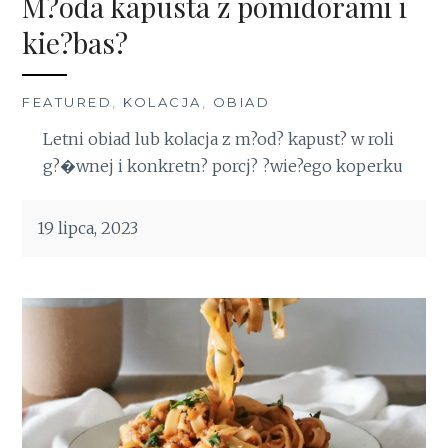
M?oda kapusta z pomidorami i
kie?bas?
FEATURED
,
KOLACJA
,
OBIAD
Letni obiad lub kolacja z m?od? kapust? w roli
g?�wnej i konkretn? porcj? ?wie?ego koperku
19 lipca, 2023