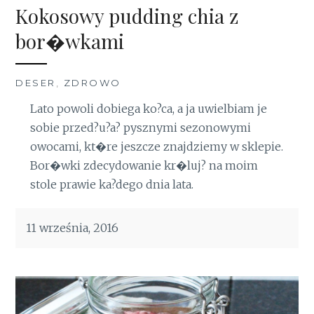
Kokosowy pudding chia z
bor�wkami
DESER
,
ZDROWO
Lato powoli dobiega ko?ca, a ja uwielbiam je
sobie przed?u?a? pysznymi sezonowymi
owocami, kt�re jeszcze znajdziemy w sklepie.
Bor�wki zdecydowanie kr�luj? na moim
stole prawie ka?dego dnia lata.
11 września, 2016