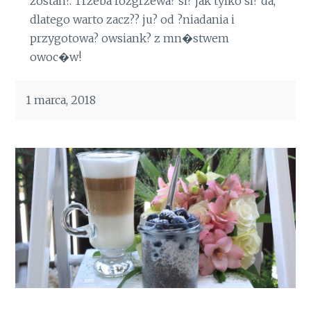
zostan?. Trzeba rozgrzewa? si? jak tylko si? da,
dlatego warto zacz?? ju? od ?niadania i
przygotowa? owsiank? z mn�stwem
owoc�w!
1 marca, 2018