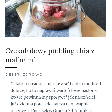
Czekoladowy pudding chia z
malinami
DESER
,
ZDROWO
Ostatnio nasiona chia sta?y si? bardzo modne. I
dobrze, bo to naprawd? warto?ciowe nasiona,
kt�re powinni?my spo?ywa? jak najcz??ciej.
Ju? dzienna porcja dostarcza nam wapnia,
magnezu, t?uszcz�w Omega-3, b?onnika i