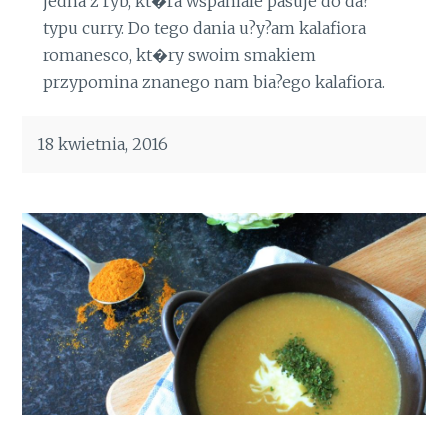
jedna z ryb, kt�ra wspaniale pasuje do da?
typu curry. Do tego dania u?y?am kalafiora
romanesco, kt�ry swoim smakiem
przypomina znanego nam bia?ego kalafiora.
18 kwietnia, 2016