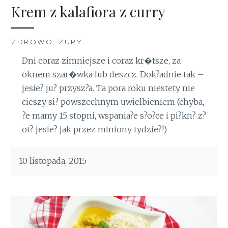
Krem z kalafiora z curry
ZDROWO
,
ZUPY
Dni coraz zimniejsze i coraz kr�tsze, za
oknem szar�wka lub deszcz. Dok?adnie tak –
jesie? ju? przysz?a. Ta pora roku niestety nie
cieszy si? powszechnym uwielbieniem (chyba,
?e mamy 15 stopni, wspania?e s?o?ce i pi?kn? z?
ot? jesie? jak przez miniony tydzie?!)
10 listopada, 2015