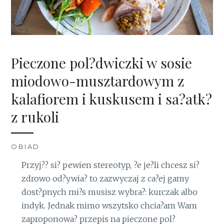
Pieczone pol?dwiczki w sosie
miodowo-musztardowym z
kalafiorem i kuskusem i sa?atk?
z rukoli
OBIAD
Przyj?? si? pewien stereotyp, ?e je?li chcesz si?
zdrowo od?ywia? to zazwyczaj z ca?ej gamy
dost?pnych mi?s musisz wybra?: kurczak albo
indyk. Jednak mimo wszytsko chcia?am Wam
zaproponowa? przepis na pieczone pol?