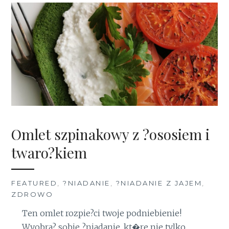
Omlet szpinakowy z ?ososiem i
twaro?kiem
FEATURED
,
?NIADANIE
,
?NIADANIE Z JAJEM
,
ZDROWO
Ten omlet rozpie?ci twoje podniebienie!
Wyobra? sobie ?niadanie, kt�re nie tylko