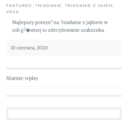
FEATURED
,
?NIADANIE
,
?NIADANIE Z JAJEM
,
VEGE
Najlepszy pomys? na ?niadanie z jajkiem w
roli g?�wnej to zdecydowanie szakszuka.
10 czerwca, 2020
Nawigacja
Starsze wpisy
po
wpisach