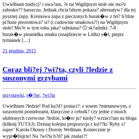
Uwielbiam tradycj? i uwa?am, ?e na Wigilijnym stole nie mo?e
zabrakn?? barszczu. Jednak chcia?abym pokaza? alternatyw? dla tej
pysznej zupy. Kremowa zupa z pieczonych burak�w z fet? b?dzie
pi?knie prezentowa? si? (i cudownie smakowa?!) na Wigilijnym
stole! Mo?e w tym roku jaka? odmiana? 🙂 sk?adniki: 7-8
burak�w piramidka smaku (znajdziecie w Lidlu) s�l, pieprz
tymianek […]
21 grudnia, 2015
Coraz bli?ej ?wi?ta, czyli ?ledzie z
suszonymi grzybami
przystawki
,
r�?ne
,
?wi?ta
Uwielbiam ?ledzie! Pod ka?d? postaci?: z sosem ?mietanowym, z
suszonymi pomidorami, klasyczne z cebulk? czy jedne z moich
ulubionych czerwone ?ledzie, kt�re ju? kiedy? wrzuci?am na bloga
(kliknij TUTAJ). Dzisiaj kolejna propozycja z ksi??ki 'Ryby s?
super’ Karola Okrasy i Doroty Wellman. Koniecznie je
wypr�bujcie! Na ?wi?ta b?d? jak znalaz?!