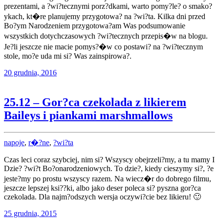
prezentami, a ?wi?tecznymi porz?dkami, warto pomy?le? o smako?
ykach, kt�re planujemy przygotowa? na ?wi?ta. Kilka dni przed
Bo?ym Narodzeniem przygotowa?am Was podsumowanie
wszystkich dotychczasowych ?wi?tecznych przepis�w na blogu.
Je?li jeszcze nie macie pomys?�w co postawi? na ?wi?tecznym
stole, mo?e uda mi si? Was zainspirowa?.
20 grudnia, 2016
25.12 – Gor?ca czekolada z likierem
Baileys i piankami marshmallows
napoje
,
r�?ne
,
?wi?ta
Czas leci coraz szybciej, nim si? Wszyscy obejrzeli?my, a tu mamy I
Dzie? ?wi?t Bo?onarodzeniowych. To dzie?, kiedy cieszymy si?, ?e
jeste?my po prostu wszyscy razem. Na wiecz�r do dobrego filmu,
jeszcze lepszej ksi??ki, albo jako deser poleca si? pyszna gor?ca
czekolada. Dla najm?odszych wersja oczywi?cie bez likieru! 🙂
25 grudnia, 2015