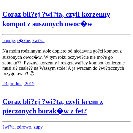
Coraz bli?ej ?wi?ta, czyli korzenny
kompot z suszonych owoc�w
napoje
,
r�?ne
,
?wi?ta
Na moim rodzinnym stole dopiero od niedawna go?ci kompot z
suszonych owoc�w. W tym roku oczywi?cie nie mo?e go
zabrakn??. Pyszny, korzenny i rozgrzewaj?cy kompot koniecznie
musi si? znale?? na Waszym stole! A ja wracam do ?wi?tecznych
przygotowa?! 🙂
23 grudnia, 2015
Coraz bli?ej ?wi?ta, czyli krem z
pieczonych burak�w z fet?
?wi?ta
,
zdrowo
,
zupy