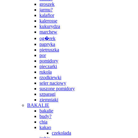
groszek
jarmu?
kalafior
kalerosse
kukurydza
marchew
og�rek
papryka
pietruszka
por
pomidory
pieczarki
rukola
rzodkiewki
seler naciowy
suszone pomidory
szparagi
ziemniaki
BAKALIE
bakalie
budy?
chia
kakao
czekolada