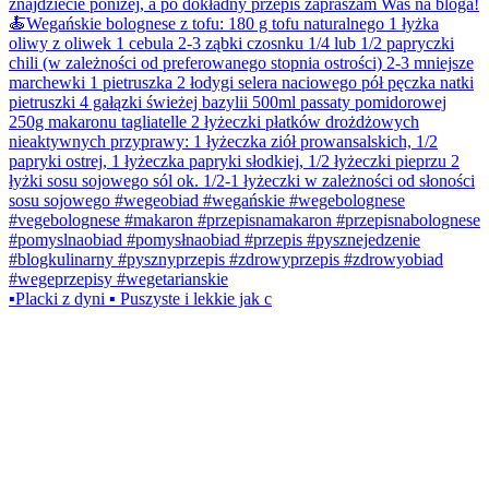
▪️Placki z dyni ▪️ Puszyste i lekkie jak c