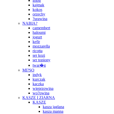
imbir
kajmak
kokos
orzechy
?urawina
NABIA?
camembert
haloumi
jogurt
kefir
mozzarella
ricotta
ser kozi
ser topiony
twar�g
MI?SO
indyk
kurczak
kaczka
wieprzowina
wo?owina
KASZE I ZIARNA
KASZE
kasza jaglana
kasza manna