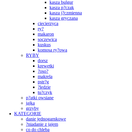
kasza bulgur
kasza p?czak
kasza j?czmienna
kasza gryczana
ciecierzyca
ry?
makaron
soczewica
kuskus
komosa ry?owa
RYBY
dorsz
krewetki
?oso?
makrela
pstr?g
?ledzie
tu?czyk
p?atki owsiane
jajka
grzyby
KATEGORIE
danie jednogarnkowe
?niadanie z jajem
co do chleba