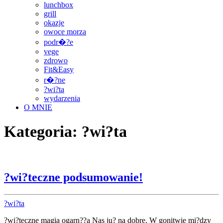
lunchbox
grill
okazje
owoce morza
podr�?e
vege
zdrowo
Fit&Easy
r�?ne
?wi?ta
wydarzenia
O MNIE
Kategoria:
?wi?ta
?wi?teczne podsumowanie!
?wi?ta
?wi?teczne magia ogarn??a Nas ju? na dobre. W gonitwie mi?dzy