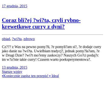
17 grudnia, 2015
Coraz bli?ej ?wi?ta, czyli rybno-
krewetkowe curry z dyni?
obiad
,
?wi?ta
,
zdrowo
Cz??? z Was na pewno pomy?li, ?e pomyli?am si?, ?e dodaje curry
jako danie na ?wi?ta. Uwielbiam tradycj?, jednak pomy?la?am, ?e
w Drugi Dzie? ?wi?t mo?emy zaskoczy? Naszych Go?ci podaj?c
im w?a?nie takie curry! Czasem warto poeksperymentowa?.
13 grudnia, 2015
Nawigacja
Starsze wpisy
▪️Koniecznie zapisz ten przepis! ▪️ Ideal
po
wpisach