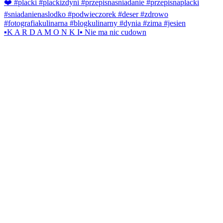
▪️K A R D A M O N K I▪️ Nie ma nic cudown