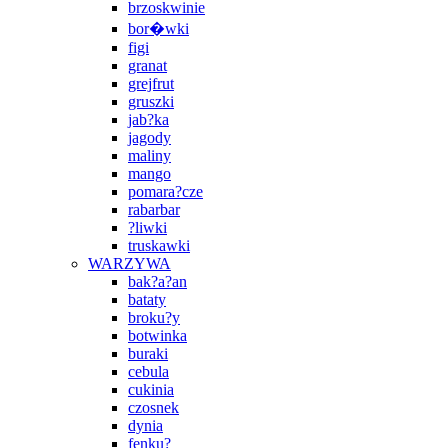
brzoskwinie
bor�wki
figi
granat
grejfrut
gruszki
jab?ka
jagody
maliny
mango
pomara?cze
rabarbar
?liwki
truskawki
WARZYWA
bak?a?an
bataty
broku?y
botwinka
buraki
cebula
cukinia
czosnek
dynia
fenku?