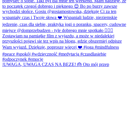
❕UWAGA, UWAGA CZAS NA BEZE! 🎂 Oto mój przep