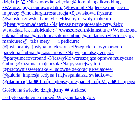
To było spełnienie marzeń. W życiu każdego z