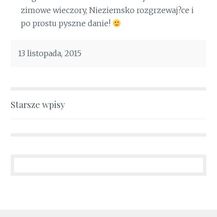
zimowe wieczory, Nieziemsko rozgrzewaj?ce i
po prostu pyszne danie!
13 listopada, 2015
Nawigacja
Starsze wpisy
po
wpisach