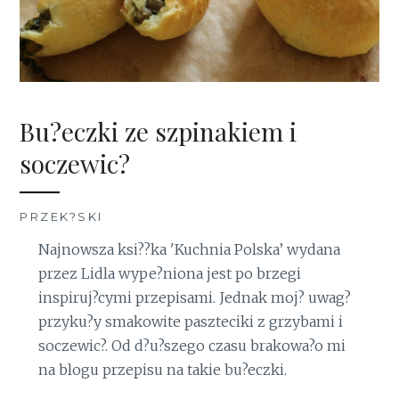
Bu?eczki ze szpinakiem i
soczewic?
PRZEK?SKI
Najnowsza ksi??ka 'Kuchnia Polska’ wydana
przez Lidla wype?niona jest po brzegi
inspiruj?cymi przepisami. Jednak moj? uwag?
przyku?y smakowite paszteciki z grzybami i
soczewic?. Od d?u?szego czasu brakowa?o mi
na blogu przepisu na takie bu?eczki.