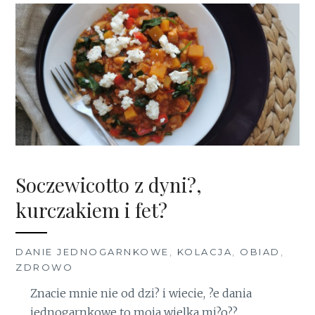
Soczewicotto z dyni?,
kurczakiem i fet?
DANIE JEDNOGARNKOWE
,
KOLACJA
,
OBIAD
,
ZDROWO
Znacie mnie nie od dzi? i wiecie, ?e dania
jednogarnkowe to moja wielka mi?o??.