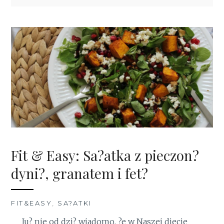
Fit & Easy: Sa?atka z pieczon?
dyni?, granatem i fet?
FIT&EASY
,
SA?ATKI
Ju? nie od dzi? wiadomo, ?e w Naszej diecie