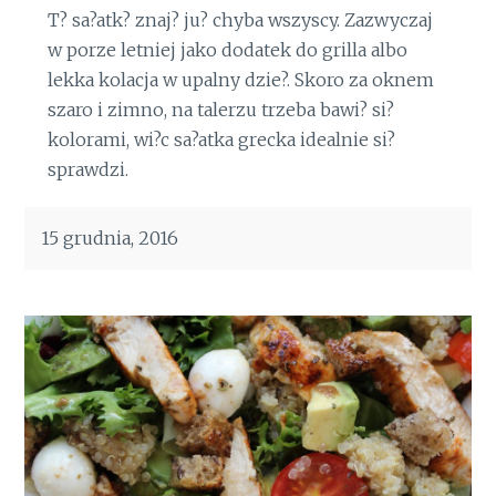
T? sa?atk? znaj? ju? chyba wszyscy. Zazwyczaj
w porze letniej jako dodatek do grilla albo
lekka kolacja w upalny dzie?. Skoro za oknem
szaro i zimno, na talerzu trzeba bawi? si?
kolorami, wi?c sa?atka grecka idealnie si?
sprawdzi.
15 grudnia, 2016