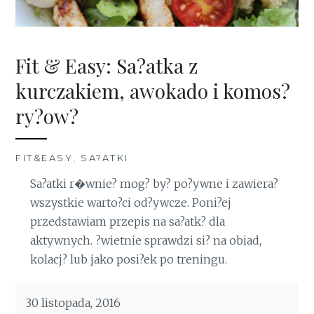
Fit & Easy: Sa?atka z
kurczakiem, awokado i komos?
ry?ow?
FIT&EASY
,
SA?ATKI
Sa?atki r�wnie? mog? by? po?ywne i zawiera?
wszystkie warto?ci od?ywcze. Poni?ej
przedstawiam przepis na sa?atk? dla
aktywnych. ?wietnie sprawdzi si? na obiad,
kolacj? lub jako posi?ek po treningu.
30 listopada, 2016