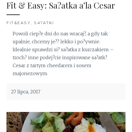
Fit & Easy: Sa?atka a’la Cesar
FIT&EASY
,
SA?ATKI
Powoli ciep?e dni do nas wracaj?, a gdy tak
upalnie, chcemy je?? lekko i po?ywnie.
Idealnie sprawdzi si? sa?atka z kurczakiem –
troch? inne podej?cie inspirowane sa?atk?
Cesar z tartym cheedarem i sosem
majonezowym.
27 lipca, 2017