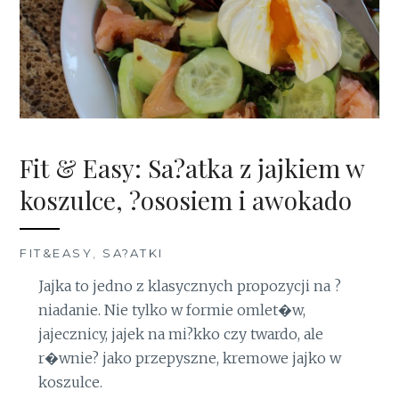
Fit & Easy: Sa?atka z jajkiem w
koszulce, ?ososiem i awokado
FIT&EASY
,
SA?ATKI
Jajka to jedno z klasycznych propozycji na ?
niadanie. Nie tylko w formie omlet�w,
jajecznicy, jajek na mi?kko czy twardo, ale
r�wnie? jako przepyszne, kremowe jajko w
koszulce.