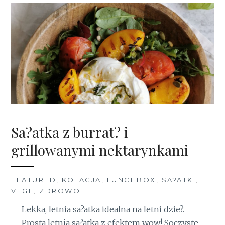
Sa?atka z burrat? i
grillowanymi nektarynkami
FEATURED
,
KOLACJA
,
LUNCHBOX
,
SA?ATKI
,
VEGE
,
ZDROWO
Lekka, letnia sa?atka idealna na letni dzie?.
Prosta letnia sa?atka z efektem wow! Soczyste