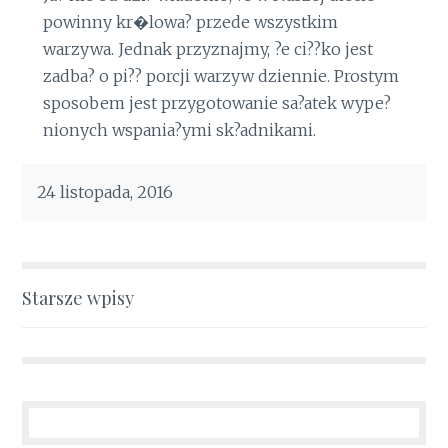
powinny kr�lowa? przede wszystkim
warzywa. Jednak przyznajmy, ?e ci??ko jest
zadba? o pi?? porcji warzyw dziennie. Prostym
sposobem jest przygotowanie sa?atek wype?
nionych wspania?ymi sk?adnikami.
24 listopada, 2016
Nawigacja
Starsze wpisy
po
wpisach