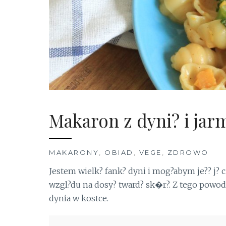
Makaron z dyni? i ja
MAKARONY
,
OBIAD
,
VEGE
,
ZDROWO
Jestem wielk? fank? dyni i mog?abym je?? j? c
wzgl?du na dosy? tward? sk�r?. Z tego powod
dynia w kostce.