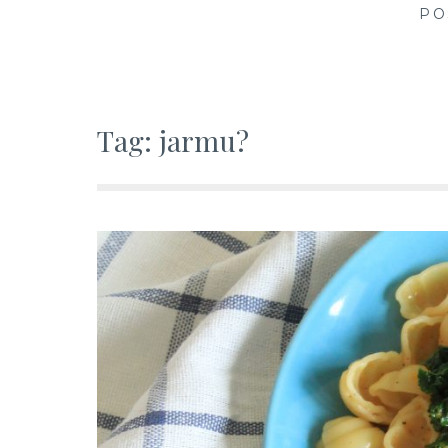
creative in kitchen
PO
Tag:
jarmu?