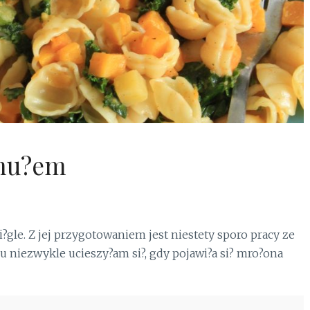
rmu?em
i?gle. Z jej przygotowaniem jest niestety sporo pracy ze
u niezwykle ucieszy?am si?, gdy pojawi?a si? mro?ona