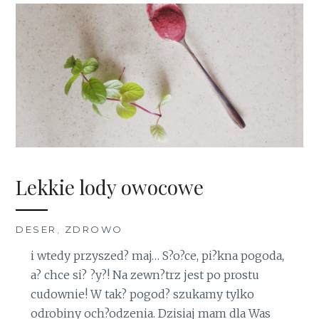
Lekkie lody owocowe
DESER
,
ZDROWO
i wtedy przyszed? maj… S?o?ce, pi?kna pogoda,
a? chce si? ?y?! Na zewn?trz jest po prostu
cudownie! W tak? pogod? szukamy tylko
odrobiny och?odzenia. Dzisiaj mam dla Was